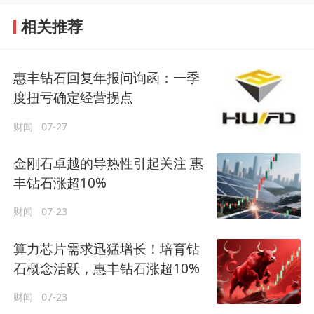
相关推荐
惠丰钻石回复年报问询函：一季
度扭亏确定经营拐点
财闻
07-27
金刚石卓越的导热性引起关注 惠
丰钻石涨超10%
财闻
07-23
算力芯片需求迅猛增长！培育钻
石概念活跃，惠丰钻石涨超10%
财闻
07-23