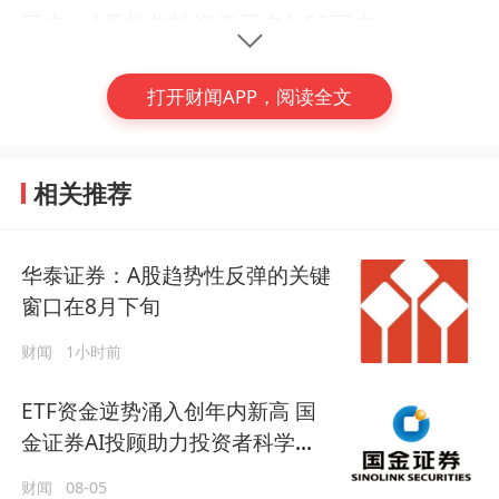
万户、A股机构投资者开户1.02万户。
尽管绝对数值相比1、3月份的单月450万户以
打开财闻APP，阅读全文
上规模差距明显，但较4月的249.13万户环比
提升约11个百分点。日均开户方面，5月A股
相关推荐
日均开户数从4月的11.33万户提升至15.36万
(编辑：隋岳轩)
户，投资者入场意愿有所增强，但相比一季度
#
ETF
#
A股
#
新股民
整体情况仍有差距。截至2026年5月末，年内
华泰证券：A股趋势性反弹的关键
累计新开户达到1729.76万户，较2025年同
窗口在8月下旬
期继续保持较快增长。
财闻
1小时前
资本市场方面，2026年5月A股走势出现明显
ETF资金逆势涌入创年内新高 国
分化。沪指在月初延续反弹，月中一度触及42
金证券AI投顾助力投资者科学布
局
58.86点的年内新高，但下半月走势承压回
财闻
08-05