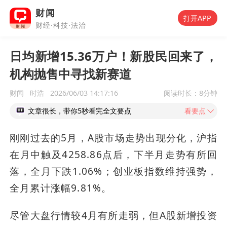
财闻
打开APP
财经·科技·法治
日均新增15.36万户！新股民回来了，
机构抛售中寻找新赛道
财闻
时浩
2026/06/03 14:17:16
阅读时长：
8分钟
文章很长，带你5秒看完全文要点
看要点
刚刚过去的5月，A股市场走势出现分化，沪指
在月中触及4258.86点后，下半月走势有所回
落，全月下跌1.06%；创业板指数维持强势，
全月累计涨幅9.81%。
尽管大盘行情较4月有所走弱，但A股新增投资