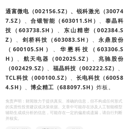
通富微电（002156.SZ）、
锐科激光（30074
7.SZ）
、
合锻智能（603011.SH）
、
泰晶科
技（603738.SH）
、
东山精密（002384.S
Z）
、
剑桥科技（603083.SH）
、
永鼎股份
（600105.SH）
、
华懋科技（603306.S
H）
、
航天电器（002025.SZ）
、
兆驰股份
（002429.SZ）
、
福晶科技（002222.SZ）
、
TCL科技（000100.SZ）
、
长电科技（60058
4.SH）
、
博众精工（688097.SH）
炸板。
免责声明：财闻致力于提供真实、准确的信息，但不构成任何形式
的实质性投资建议或决策依据。文章中可能存在涉及人工智能模型
辅助生成或分析的信息，可能存在一定的偏差或遗漏，请自行判断
并核实。