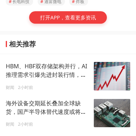
#
长电科技
#
通富微电
#
炸板
打开APP，查看更多资讯
相关推荐
HBM、HBF双存储架构并行，AI
推理需求引爆先进封装行情，长
电科技涨停
财闻
2小时前
海外设备交期延长叠加全球缺
货，国产半导体替代速度或将大
幅加速
财闻
2小时前