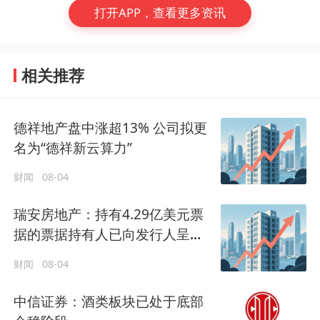
打开APP，查看更多资讯
相关推荐
德祥地产盘中涨超13% 公司拟更
名为“德祥新云算力”
财闻
08-04
瑞安房地产：持有4.29亿美元票
据的票据持有人已向发行人呈交
有效同意
财闻
08-04
中信证券：酒类板块已处于底部