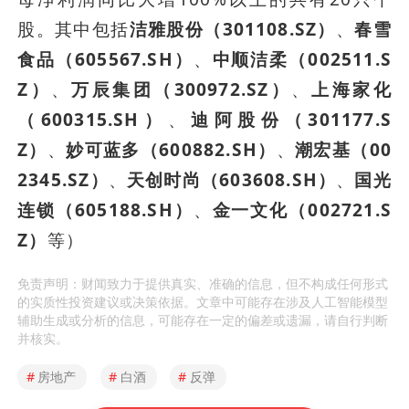
股。其中包括
洁雅股份（301108.SZ）
、
春雪
食品（605567.SH）
、
中顺洁柔（002511.S
Z）
、
万辰集团（300972.SZ）
、
上海家化
（600315.SH）
、
迪阿股份（301177.S
Z）
、
妙可蓝多（600882.SH）
、
潮宏基（00
2345.SZ）
、
天创时尚（603608.SH）
、
国光
连锁（605188.SH）
、
金一文化（002721.S
Z）
等）
免责声明：财闻致力于提供真实、准确的信息，但不构成任何形式
的实质性投资建议或决策依据。文章中可能存在涉及人工智能模型
辅助生成或分析的信息，可能存在一定的偏差或遗漏，请自行判断
并核实。
#
房地产
#
白酒
#
反弹