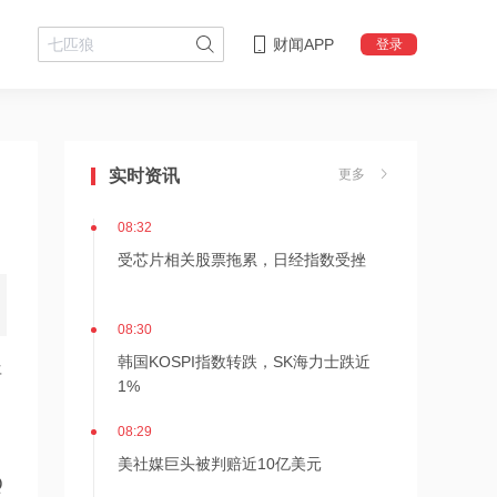
财闻APP
登录
08:32
艰难抉择！SpaceX 9亿股解除限售，投
资人拒绝低位割肉
实时资讯
更多
08:32
受芯片相关股票拖累，日经指数受挫
08:30
韩国KOSPI指数转跌，SK海力士跌近
年
1%
08:29
美社媒巨头被判赔近10亿美元
Q