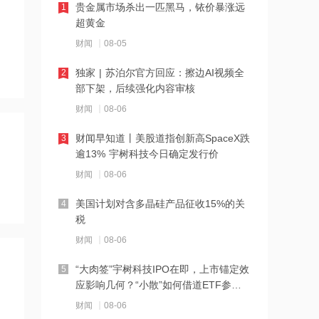
贵金属市场杀出一匹黑马，铱价暴涨远
1
超黄金
08:22
财闻
08-05
摩根大通CEO：杠杆规模创历史新高，
存在单一主体剧烈冲击市场的风险
独家 | 苏泊尔官方回应：擦边AI视频全
2
部下架，后续强化内容审核
08:21
财闻
08-06
上半年规模以上工业中小企业增加值同
比增长5.8%
财闻早知道丨美股道指创新高SpaceX跌
3
逾13% 宇树科技今日确定发行价
08:19
财闻
08-06
依顿电子：拟投资29.79亿元建设高端印
制电路板智能制造项目
美国计划对含多晶硅产品征收15%的关
4
税
08:19
财闻
08-06
台积电积压苹果芯片、五粮液涨价、外
资大举增持中际旭创
“大肉签”宇树科技IPO在即，上市锚定效
5
应影响几何？“小散”如何借道ETF参
08:19
与？
财闻
08-06
华民股份与华川半导体签署战略合作协