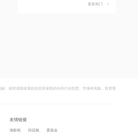
更多热门
茉莉奶白陷降薪罗生门，当事人称：公
6
12:07
司从未和员工进行协商
港股三大指数转涨，半导体、PCB概念
财闻
08-06
股强势反弹
社保调仓路径曝光：减持6股、新进2
7
12:06
股、加仓2股
通天酒业8月7日起短暂停牌 待刊发构成
财闻
08-06
公司内幕消息的收购公告
海昌海洋公园再迎百亿大佬，资本为何
8
12:05
扎堆亏损主题乐园？
AI制药商业化兑现能力逐步凸显 剂泰科
财闻
08-06
技-P大涨超7%领跑
残缺、延时或因依靠此信息所采取的任何行动负责。市场有风险，投资需
大涨152%！哈啰、美团单车“好伙伴”登
9
12:04
陆A股
中期维度首次实现大规模盈利 荣昌生物
财闻
08-06
午前涨超5%
友情链接
妖股出笼！爱丽家居一字涨停，达成10
10
12:02
连板
潮新闻
同花顺
爱基金
罗曼股份新设子公司，含AI及物联网相
财闻
08-06