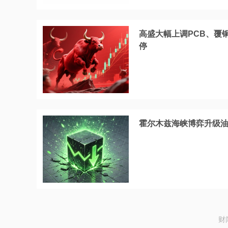
高盛大幅上调PCB、覆铜
停
霍尔木兹海峡博弈升级
财