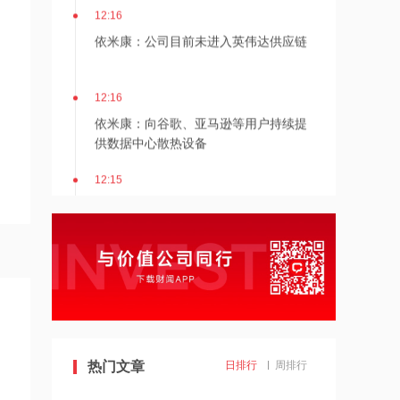
12:16
依米康：公司目前未进入英伟达供应链
12:16
依米康：向谷歌、亚马逊等用户持续提
供数据中心散热设备
12:15
比特币下跌，受美联储降息希望降温影
响
12:14
机构：2026年AI服务器出货量增幅上调
至近31%
12:12
齐心集团中选长安汽车电子商城项目
热门文章
日排行
周排行