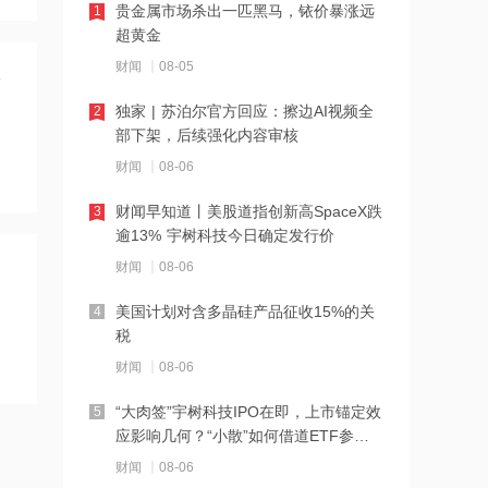
贵金属市场杀出一匹黑马，铱价暴涨远
1
12:12
超黄金
金河生物：向特定对象发行股票获证监
财闻
08-05
会同意注册批复
独家 | 苏泊尔官方回应：擦边AI视频全
2
12:11
部下架，后续强化内容审核
东方锆业：向特定对象发行股票申请获
财闻
08-06
深交所受理
财闻早知道丨美股道指创新高SpaceX跌
3
12:11
逾13% 宇树科技今日确定发行价
SpaceX股票解禁竟是入场点？大摩坚称
财闻
08-06
该股明年中目标价为300美元
美国计划对含多晶硅产品征收15%的关
4
12:10
税
公司Obi项目全部产线已正式进入满产运
财闻
08-06
营阶段 力勤资源午前涨超3%
“大肉签”宇树科技IPO在即，上市锚定效
5
12:09
应影响几何？“小散”如何借道ETF参
7月风机招标显著回暖 出口保持较高景
与？
财闻
08-06
气度 金风科技涨超7%