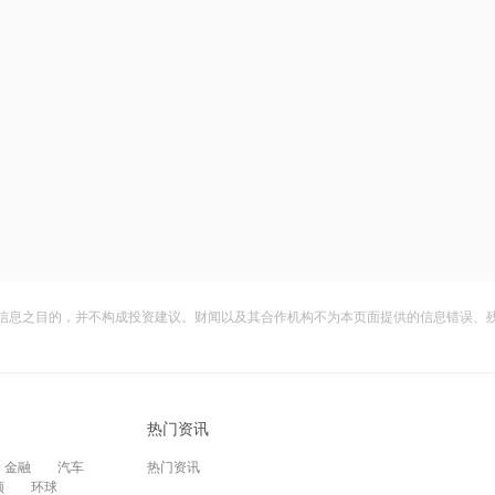
信息之目的，并不构成投资建议。财闻以及其合作机构不为本页面提供的信息错误、
热门资讯
金融
汽车
热门资讯
频
环球