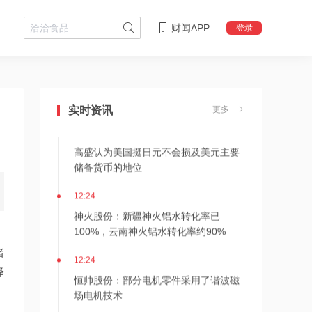
财闻APP
登录
13:02
北交所午评：北证50指数小幅飘红，医
药相关板块领涨
实时资讯
更多
13:00
高盛认为美国挺日元不会损及美元主要
储备货币的地位
12:24
神火股份：新疆神火铝水转化率已
100%，云南神火铝水转化率约90%
储
12:24
降
恒帅股份：部分电机零件采用了谐波磁
场电机技术