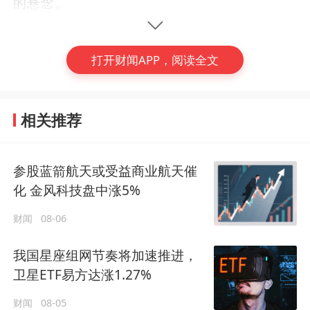
的悬念。
重启问询，冲击商业航天第一股
打开财闻APP，阅读全文
上交所更新财务资料的同一天，蓝箭航天朱雀
三号重复使用遥二运载火箭，在东风商业航天
相关推荐
创新试验区顺利完成静态点火试验。
参股蓝箭航天或受益商业航天催
化 金风科技盘中涨5%
(编辑：隋岳轩)
财闻
08-06
#
蓝箭航天
#
朱雀三号
#
可回收火箭
我国星座组网节奏将加速推进，
撒元明
作者
发文224篇
卫星ETF易方达涨1.27%
深耕汽车产业，关注出行生态，聚焦深度调研与资本运
作。
财闻
08-05
sayuanming@mycaiwen.com