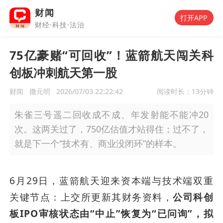
财闻
打开APP
财经·科技·法治
75亿豪赌“可回收”！蓝箭航天闯关科
创板冲刺航天第一股
财闻
撒元明
2026/07/03 22:22:42
阅读时长：
13分钟
朱雀三号遥二回收成不成、年发射能不能冲20
次。这两关过了，750亿估值才站得住；过不了，
就是下一个“技术有、商业没闭环”的样本。
6月29日，蓝箭航天迎来资本端与技术端双重
关键节点：上交所更新其财务资料，
公司科创
板IPO审核状态由“中止”恢复为“已问询”，拟