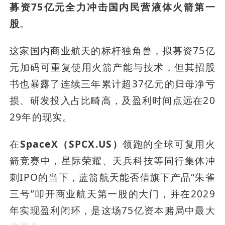
募资75亿元全力冲击国内民营液体火箭第一
股
。
这家国内商业航天的标杆独角兽，拟募资75亿
元加码可重复使用火箭产能与技术，但其招股
书也暴露了连续三年累计超37亿元的归母净亏
损、研发投入占比畸高，及盈利时间点远在20
29年的现实。
在
SpaceX（SPCX.US）
领跑的全球可复用火
箭竞赛中，星际荣耀、天兵科技等同行集体冲
刺IPO的当下，蓝箭航天能否借旗下产品“朱雀
三号”叩开商业航天第一股的大门，并在2029
年实现盈利闭环，是这场75亿资本赌局中最大