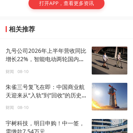
打开APP，查看更多资讯
相关推荐
九号公司2026年上半年营收同比
增长22%，智能电动两轮国内累
计出货量突破1300万台
财闻
08-10
朱雀三号复飞在即：中国商业航
天迎来从“入轨”到“回收”的历史跨
越
财闻
08-10
宇树科技，明日申购！中一签，
需缴款7.54万元