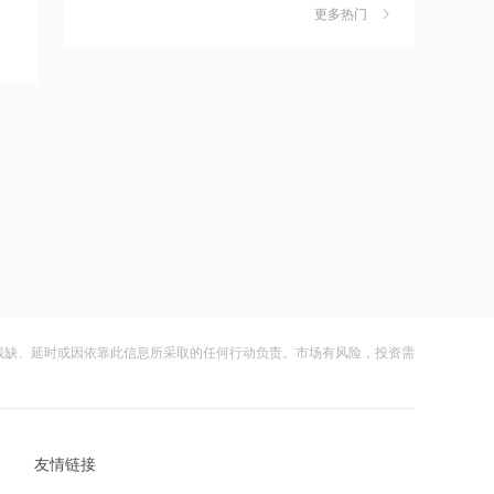
独家丨韩媒曝维信诺合肥产线良率仅三
6
五分之一
更多热门
四成？公司回应：设备还在安装中，谈
何良率
2026-08-07 21:12
财闻
08-07
范式智能：附属公司就服务器及配件订
美国计划对含多晶硅产品征收15%的关
7
立售后回租协议
税
2026-08-07 21:11
财闻
08-06
近10日58家A股公司获海外机构走访，
成功“逃顶”的两只翻倍基，宣布限购
8
东鹏饮料以36家机构调研居榜首
财闻
08-07
2026-08-07 21:10
云南锗业4连板，磷化铟赛道活跃，多家
9
工业和信息化部新增配置P频段资源助
上市公司紧急澄清相关业务
力应对极端天气
财闻
08-07
残缺、延时或因依靠此信息所采取的任何行动负责。市场有风险，投资需
2026-08-07 21:09
财闻早知道丨美股道指创新高SpaceX跌
10
国际油价上涨，7月全球食品价格指数创
逾13% 宇树科技今日确定发行价
三年多来新高
财闻
08-06
2026-08-07 21:08
友情链接
创力集团：高管郝龙拟减持公司股份不