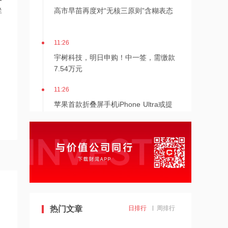
高市早苗再度对“无核三原则”含糊表态
群
11:26
宇树科技，明日申购！中一签，需缴款
7.54万元
11:26
苹果首款折叠屏手机iPhone Ultra或提
供银色、深蓝色两种配色
11:21
台风红色预警：“白海豚”最大可能在浙
江三门到福建福鼎一带沿海登陆
11:21
转扩！今天8:30起，绍兴地铁全线暂停
运营
热门文章
日排行
周排行
11:20