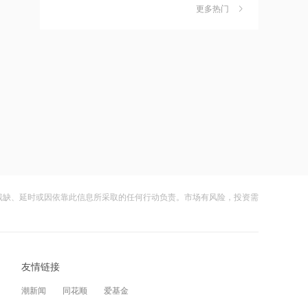
金迎时差红利，散户福音还是量化镰刀
10:42
更多热门
的狂欢？
财闻
08-08
拜登癌症恶化
中钨高新：股票连续三日涨幅偏离值超
7
20% 不存在应披露未披露事项
10:40
财闻
08-06
7月份我国CPI同比上涨0.5%
比亚迪：公司2026年半年度报告预约披
8
露时间为8月29日
2026-08-08 23:16
财闻
08-05
狂增7倍！SK海力士拟推出约710亿美元
股东回报方案，HBM4出货引爆AI红利
8月电子布价格大涨！玻纤概念震荡走强
9
国际复材涨超10%
2026-08-08 23:12
残缺、延时或因依靠此信息所采取的任何行动负责。市场有风险，投资需
财闻
08-05
Nansen创始人：比特币或已触及本轮周
期低点，未来不会再跌破6万美元
从模型到应用，从投入到变现——AI办
10
公开启商业正循环
2026-08-08 23:12
友情链接
财闻
08-07
伊朗：与阿曼“接近”达成协议但并不意
潮新闻
同花顺
爱基金
味重开海峡