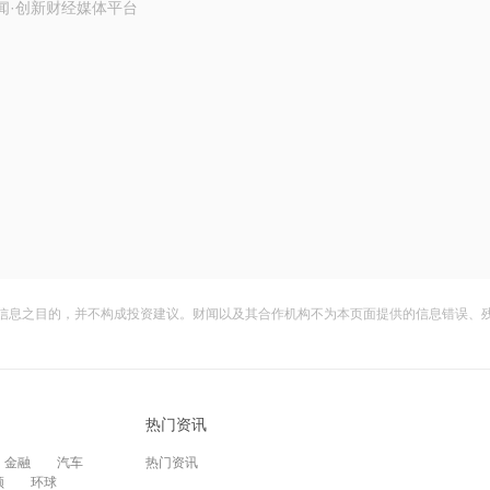
闻·创新财经媒体平台
信息之目的，并不构成投资建议。财闻以及其合作机构不为本页面提供的信息错误、
热门资讯
金融
汽车
热门资讯
频
环球