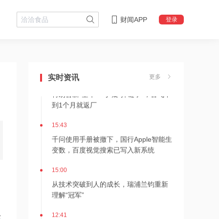
财闻APP
登录
15:49
摩尔线程：2026上半年营收17.36亿
元，已超2025全年
实时资讯
更多
15:47
特朗普新“空军一号”疑“掉链子”，首飞不
到1个月就返厂
15:43
千问使用手册被撤下，国行Apple智能生
变数，百度视觉搜索已写入新系统
15:00
从技术突破到人的成长，瑞浦兰钧重新
理解“冠军”
12:41
及