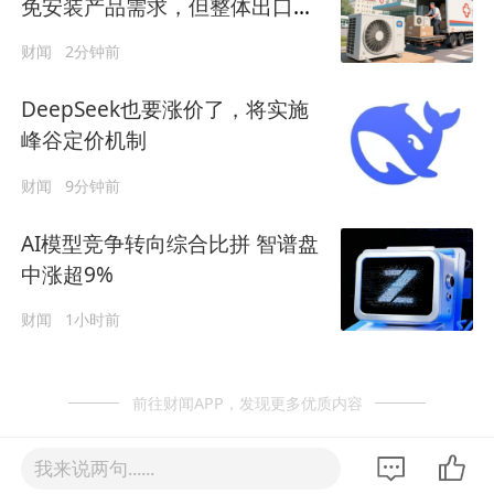
免安装产品需求，但整体出口尚
未转正
财闻
2分钟前
DeepSeek也要涨价了，将实施
峰谷定价机制
财闻
9分钟前
AI模型竞争转向综合比拼 智谱盘
中涨超9%
财闻
1小时前
前往财闻APP，发现更多优质内容
我来说两句......