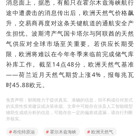
消息面上，据悉，有船只在霍尔木兹海峡航行
途中遭袭击的消息传出后，欧洲天然气价格飙
升，交易商再度对这条关键航道的通航安全产
生担忧。波斯湾产气国卡塔尔与阿联酋的天然
气供应对全球市场至关重要。若供应长期受
限，欧洲将难以在今年冬季来临前完成储气库
补库工作。截至14点48分，欧洲天然气基准
——荷兰近月天然气期货上涨4%，报每兆瓦
时45.88欧元。
免责声明：财闻致力于提供真实、准确的信息，但不构成任何形式
的实质性投资建议或决策依据。文章中可能存在涉及人工智能模型
辅助生成或分析的信息，可能存在一定的偏差或遗漏，请自行判断
并核实。
#
布伦特原油
#
霍尔木兹海峡
#
欧洲天然气