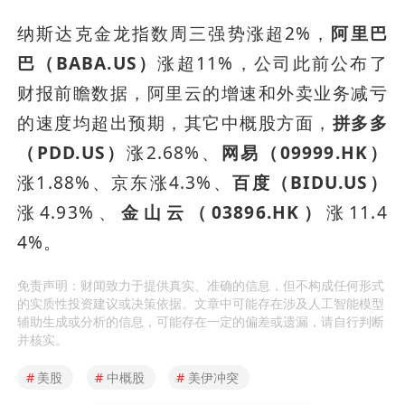
纳斯达克金龙指数周三强势涨超2%，
阿里巴
巴（BABA.US）
涨超11%，公司此前公布了
财报前瞻数据，阿里云的增速和外卖业务减亏
的速度均超出预期，其它中概股方面，
拼多多
（PDD.US）
涨2.68%、
网易（09999.HK）
涨1.88%、京东涨4.3%、
百度（BIDU.US）
涨4.93%、
金山云（03896.HK）
涨11.4
4%。
免责声明：财闻致力于提供真实、准确的信息，但不构成任何形式
的实质性投资建议或决策依据。文章中可能存在涉及人工智能模型
辅助生成或分析的信息，可能存在一定的偏差或遗漏，请自行判断
并核实。
#
美股
#
中概股
#
美伊冲突