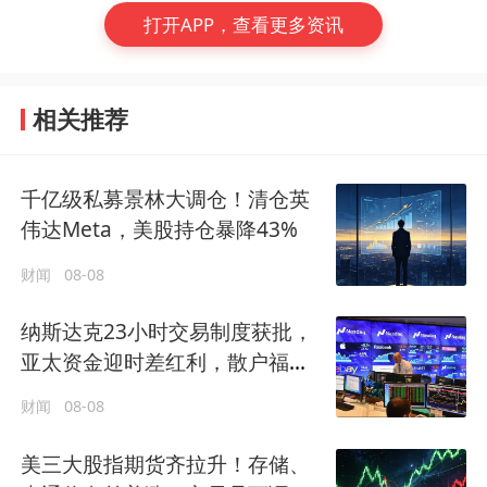
打开APP，查看更多资讯
相关推荐
千亿级私募景林大调仓！清仓英
伟达Meta，美股持仓暴降43%
财闻
08-08
纳斯达克23小时交易制度获批，
亚太资金迎时差红利，散户福音
还是量化镰刀的狂欢？
财闻
08-08
美三大股指期货齐拉升！存储、