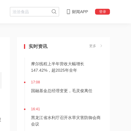
财闻APP
登录
21:21
上纬新材旗下启元机器人两家体验店落
地杭州、武汉
实时资讯
更多
18:08
摩尔线程上半年营收大幅增长
147.42%，超2025年全年
17:08
国融基金总经理变更，毛灵俊离任
16:41
黑龙江省水利厅召开水旱灾害防御会商
披
会议