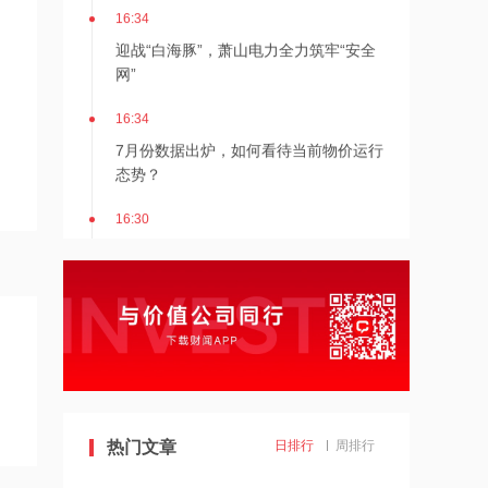
16:34
迎战“白海豚”，萧山电力全力筑牢“安全
网”
16:34
7月份数据出炉，如何看待当前物价运行
态势？
16:30
8月8日北京新房网签141套、二手房网
签126套
16:30
北京发布楼市新政
16:27
7月多家明星量化私募产品跌超20%
热门文章
日排行
周排行