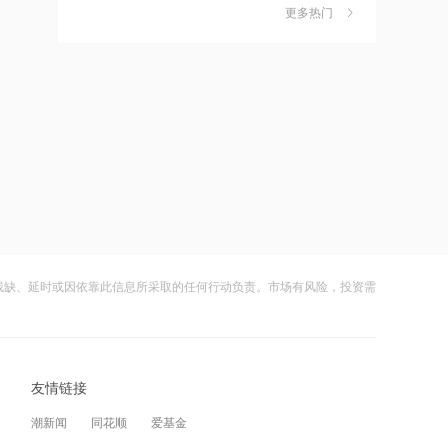
金迎时差红利，散户福音还是量化镰刀
更多热门
的狂欢？
财闻
08-08
16:14
万联证券拿下长安基金控股权
中钨高新：股票连续三日涨幅偏离值超
7
20% 不存在应披露未披露事项
财闻
08-06
15:49
摩尔线程：2026上半年营收17.36亿
比亚迪：公司2026年半年度报告预约披
8
元，已超2025全年
露时间为8月29日
财闻
08-05
15:47
特朗普新“空军一号”疑“掉链子”，首飞不
8月电子布价格大涨！玻纤概念震荡走强
9
到1个月就返厂
国际复材涨超10%
残缺、延时或因依靠此信息所采取的任何行动负责。市场有风险，投资需
财闻
08-05
15:43
千问使用手册被撤下，国行Apple智能生
从模型到应用，从投入到变现——AI办
10
变数，百度视觉搜索已写入新系统
公开启商业正循环
友情链接
财闻
08-07
15:00
潮新闻
同花顺
爱基金
从技术突破到人的成长，瑞浦兰钧重新