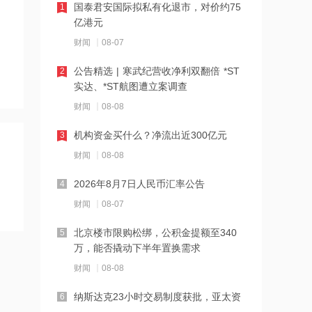
国泰君安国际拟私有化退市，对价约75
1
16:27
亿港元
千亿级私募基金巨头景林资产清仓英伟
财闻
08-07
达
公告精选 | 寒武纪营收净利双翻倍 *ST
2
16:23
实达、*ST航图遭立案调查
中国黄金溯源金条可扫码回购 无需熔毁
财闻
08-08
检测
机构资金买什么？净流出近300亿元
3
16:23
财闻
08-08
中小银行跟进“返场”5年期大额存单
2026年8月7日人民币汇率公告
4
财闻
08-07
16:22
宇树科技举行科创板IPO网上路演，发
北京楼市限购松绑，公积金提额至340
5
行价150.80元/股
万，能否撬动下半年置换需求
财闻
08-08
16:22
税务总局：对境外保险收益征税并非新
纳斯达克23小时交易制度获批，亚太资
6
政策