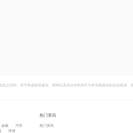
信息之目的，并不构成投资建议。财闻以及其合作机构不为本页面提供的信息错误、
热门资讯
金融
汽车
热门资讯
频
环球