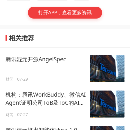
打开APP，查看更多资讯
相关推荐
腾讯混元开源AngelSpec
财闻
07-29
机构：腾讯WorkBuddy、微信AI
Agent证明公司ToB及ToC的AI产
品正在逐步跑通
财闻
07-27
腾讯混元推出智能体Hyra-1.0