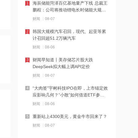
海辰储能菏泽百亿基地量产下线 总裁王
1
11:22
鹏程：公司将推动锂电长时储能大规模
伊朗称防务协议无法保障沙特安全
交付
财闻
08-07
韩国大规模汽车召回，现代、起亚等累
2
11:10
计召回超51.2万辆汽车
中国电信与内蒙古自治区人民政府签署
财闻
08-06
战略合作协议
财闻早知道丨美存储芯片股大跌
3
11:09
DeepSeek拟大幅上调API定价
全球首个长时储能一体化产业园在菏泽
财闻
08-07
量产
“大肉签”宇树科技IPO在即，上市锚定效
4
11:08
应影响几何？“小散”如何借道ETF参
国融基金总经理变更
与？
财闻
08-06
重新站上4300美元，黄金牛市回来了？
5
11:07
财闻
08-07
战略大转移？SK海力士评估出售重庆工
厂，全力押注韩国本土扩产