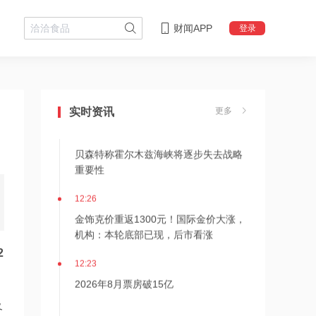
财闻APP
登录
12:28
杭台高铁温玉段开通运营
实时资讯
更多
12:27
贝森特称霍尔木兹海峡将逐步失去战略
重要性
12:26
金饰克价重返1300元！国际金价大涨，
机构：本轮底部已现，后市看涨
2
12:23
2026年8月票房破15亿
及