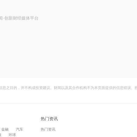
闻·创新财经媒体平台
信息之目的，并不构成投资建议。财闻以及其合作机构不为本页面提供的信息错误、
热门资讯
金融
汽车
热门资讯
频
环球