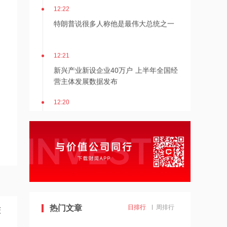
12:22
特朗普说很多人称他是最伟大总统之一
12:21
新兴产业新设企业40万户 上半年全国经
营主体发展数据发布
12:20
消息人士：马斯克拒绝让乌克兰用“星
链”打击俄境内目标
12:20
金饰克价重返1300元
11:24
估值近500亿！AI数据中心巨头Switch秘
热门文章
日排行
周排行
较
密递表，最早11月登陆美股