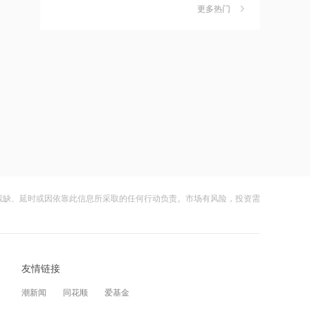
独家丨韩媒曝维信诺合肥产线良率仅三
6
更多热门
四成？公司回应：设备还在安装中，谈
10:38
何良率
财闻
08-07
宁波机场即将停航，江浙沪一带受台
风“白海豚”影响航班取消率高
美国计划对含多晶硅产品征收15%的关
7
税
10:37
财闻
08-06
伊朗总统称与美谈判过程中从未让步
成功“逃顶”的两只翻倍基，宣布限购
8
财闻
08-07
10:36
首批16家基金公司出手！上报两大创业
云南锗业4连板，磷化铟赛道活跃，多家
9
板相关ETF
上市公司紧急澄清相关业务
残缺、延时或因依靠此信息所采取的任何行动负责。市场有风险，投资需
财闻
08-07
10:34
北京购房政策调整！非京籍家庭购房社
财闻早知道丨美股道指创新高SpaceX跌
10
保个税缴纳年限下调为一年
逾13% 宇树科技今日确定发行价
友情链接
财闻
08-06
10:33
潮新闻
同花顺
爱基金
宇树科技王兴兴：人形机器人距离工业