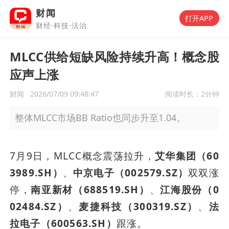
财闻
打开APP
财经·科技·法治
MLCC供给短缺风险持续升高！概念股
应声上涨
财闻
2026/07/09 09:48:47
阅读时长：
2分钟
整体MLCC市场BB Ratio也同步升至1.04。
7月9日，MLCC概念震荡拉升，
艾华集团（60
3989.SH）
、
中京电子（002579.SZ）
双双涨
停，
南亚新材（688519.SH）
、
江海股份（0
02484.SZ）
、
麦捷科技（300319.SZ）
、
法
拉电子（600563.SH）
跟涨。