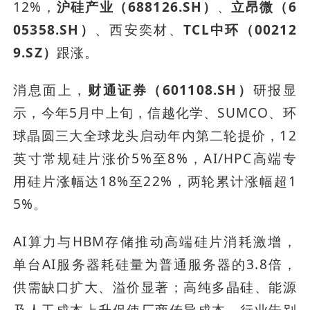
12%，
沪硅产业（688126.SH）
、
立昂微（6
05358.SH）
、西安奕材、
TCL中环（00212
9.SZ）
跟涨。
消息面上，
财通证券（601108.SH）
研报显
示，今年5月中上旬，信越化学、SUMCO、环
球晶圆三大全球龙头启动年内第二轮提价，12
英寸常规硅片涨价5%至8%，AI/HPC高端专
用硅片涨幅达18%至22%，两轮累计涨幅超1
5%。
AI算力与HBM存储推动高端硅片消耗激增，
单台AI服务器耗硅量为普通服务器的3.8倍，
供需缺口扩大、溢价显著；高纯多晶硅、能源