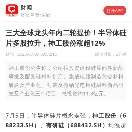
财闻
打开APP
财经·科技·法治
三大全球龙头年内二轮提价！半导体硅
片多股拉升，神工股份涨超12%
财闻
2026/07/09 09:52:16
阅读时长：
2分钟
神工股份公告称，公司拟投资建设硅零部件新品
研发及配套硅材料扩产、集成电路制造关键材料
研发及产业化、封装及微纳光电用硅材料新品研
发及产业化三个项目，总投资约11.3亿元。
7月9日，半导体硅片概念走强，
神工股份（6
88233.SH）
、
有研硅（688432.SH）
均涨超