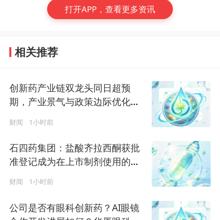
打开APP，查看更多资讯
相关推荐
创新药产业链双龙头同日超预
期，产业景气与政策边际优化三
浪叠加，板块配置窗口显现
财闻
1小时前
石四药集团：盐酸齐拉西酮获批
准登记成为在上市制剂使用的原
料药
财闻
1小时前
公司是否有眼科创新药？AI眼镜