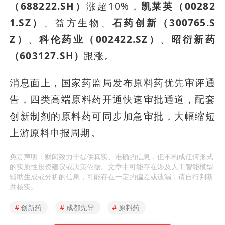
（688222.SH）
涨超10%，
凯莱英（00282
1.SZ）
、益方生物、
石药创新（300765.S
Z）
、
科伦药业（002422.SZ）
、
昭衍新药
（603127.SH）
跟涨。
消息面上，国家药监局发布原料药优先审评通
告，四类高端原料药开通快速审批通道，配套
创新制剂的原料药可同步加急审批，大幅缩短
上游原料申报周期。
免责声明：财闻致力于提供真实、准确的信息，但不构成任何形式
的实质性投资建议或决策依据。文章中可能存在涉及人工智能模型
辅助生成或分析的信息，可能存在一定的偏差或遗漏，请自行判断
并核实。
#
创新药
#
成都先导
#
原料药