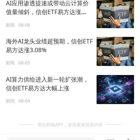
AI应用渗透提速或带动云计算价
值量倾斜，信创ETF易方达涨
1.21%
财闻
08-06
海外AI龙头业绩超预期，信创ETF
易方达涨3.08%
财闻
08-05
AI算力供给进入新一轮扩张潮，
信创ETF易方达大幅上涨
财闻
08-04
前往财闻APP，发现更多优质内容