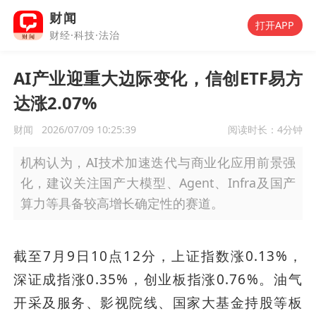
财闻
打开APP
财经·科技·法治
AI产业迎重大边际变化，信创ETF易方
达涨2.07%
财闻
2026/07/09 10:25:39
阅读时长：
4分钟
机构认为，AI技术加速迭代与商业化应用前景强
化，建议关注国产大模型、Agent、Infra及国产
算力等具备较高增长确定性的赛道。
截至7月9日10点12分，上证指数涨0.13%，
深证成指涨0.35%，创业板指涨0.76%。油气
开采及服务、影视院线、国家大基金持股等板