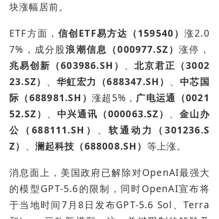
块涨幅居前。
ETF方面，
信创ETF易方达（159540）
涨2.0
7%，成分股
浪潮信息（000977.SZ）
涨停，
兆易创新（603986.SH）
、
北京君正（3002
23.SZ）
、
华虹宏力（688347.SH）
、
中芯国
际（688981.SH）
涨超5%，
广电运通（0021
52.SZ）
、
中兴通讯（000063.SZ）
、
金山办
公（688111.SH）
、
软通动力（301236.S
Z）
、
澜起科技（688008.SH）
等上涨。
消息面上，美国政府已解除对OpenAI最强大
的模型GPT-5.6的限制，同时OpenAI宣布将
于当地时间7月8日发布GPT-5.6 Sol、Terra