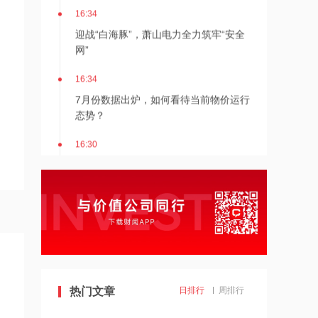
16:34
，
迎战“白海豚”，萧山电力全力筑牢“安全
网”
16:34
7月份数据出炉，如何看待当前物价运行
态势？
16:30
8月8日北京新房网签141套、二手房网
签126套
16:30
北京发布楼市新政
16:27
热门文章
日排行
周排行
7月多家明星量化私募产品跌超20%