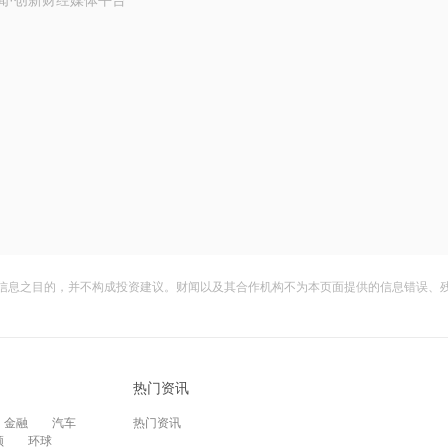
闻·创新财经媒体平台
信息之目的，并不构成投资建议。财闻以及其合作机构不为本页面提供的信息错误、
热门资讯
金融
汽车
热门资讯
频
环球