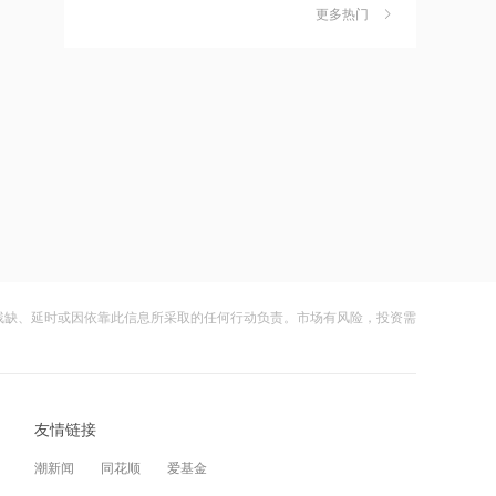
金迎时差红利，散户福音还是量化镰刀
更多热门
的狂欢？
财闻
08-08
16:14
万联证券拿下长安基金控股权
中钨高新：股票连续三日涨幅偏离值超
7
20% 不存在应披露未披露事项
财闻
08-06
15:49
摩尔线程：2026上半年营收17.36亿
比亚迪：公司2026年半年度报告预约披
8
元，已超2025全年
露时间为8月29日
财闻
08-05
15:47
特朗普新“空军一号”疑“掉链子”，首飞不
8月电子布价格大涨！玻纤概念震荡走强
9
到1个月就返厂
国际复材涨超10%
残缺、延时或因依靠此信息所采取的任何行动负责。市场有风险，投资需
财闻
08-05
15:43
千问使用手册被撤下，国行Apple智能生
从模型到应用，从投入到变现——AI办
10
变数，百度视觉搜索已写入新系统
公开启商业正循环
友情链接
财闻
08-07
15:00
潮新闻
同花顺
爱基金
从技术突破到人的成长，瑞浦兰钧重新