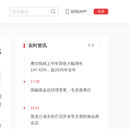
财闻APP
登录
21:21
上纬新材旗下启元机器人两家体验店落
地杭州、武汉
实时资讯
更多
元
18:08
摩尔线程上半年营收大幅增长
147.42%，超2025年全年
17:08
国融基金总经理变更，毛灵俊离任
能
利
16:41
黑龙江省水利厅召开水旱灾害防御会商
会议
3