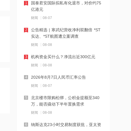
国泰君安国际拟私有化退市，对价约75
1
16:27
亿港元
千亿级私募基金巨头景林资产清仓英伟
财闻
08-07
达
公告精选 | 寒武纪营收净利双翻倍 *ST
2
16:23
实达、*ST航图遭立案调查
中国黄金溯源金条可扫码回购 无需熔毁
财闻
08-08
检测
机构资金买什么？净流出近300亿元
3
16:23
财闻
08-08
中小银行跟进“返场”5年期大额存单
2026年8月7日人民币汇率公告
4
财闻
08-07
16:22
宇树科技举行科创板IPO网上路演，发
北京楼市限购松绑，公积金提额至340
5
行价150.80元/股
万，能否撬动下半年置换需求
财闻
08-08
16:22
税务总局：对境外保险收益征税并非新
纳斯达克23小时交易制度获批，亚太资
6
政策