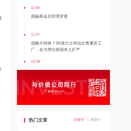
11:08
国融基金总经理变更
道
11:07
战略大转移？SK海力士评估出售重庆工
厂，全力押注韩国本土扩产
10:38
宁波机场即将停航，江浙沪一带受台
却
风“白海豚”影响航班取消率高
10:37
)
伊朗总统称与美谈判过程中从未让步
10:36
热门文章
日排行
周排行
首批16家基金公司出手！上报两大创业
板相关ETF