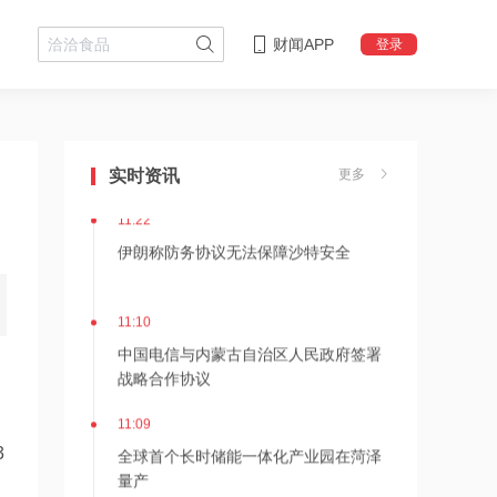
财闻APP
登录
11:24
估值近500亿！AI数据中心巨头Switch秘
密递表，最早11月登陆美股
实时资讯
更多
11:22
伊朗称防务协议无法保障沙特安全
11:10
中国电信与内蒙古自治区人民政府签署
战略合作协议
11:09
全球首个长时储能一体化产业园在菏泽
3
量产