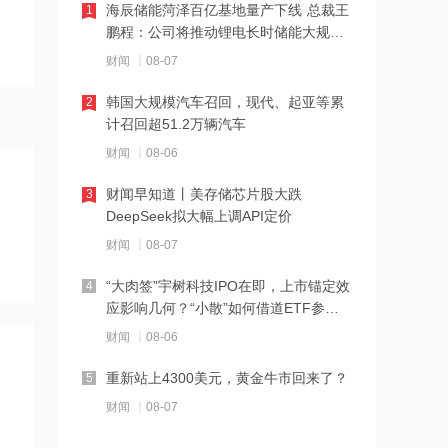
海辰储能菏泽百亿基地量产下线 总裁王
1
10:34
鹏程：公司将推动锂电长时储能大规模
交付
北京购房政策调整！非京籍家庭购房社
财闻
08-07
保个税缴纳年限下调为一年
韩国大规模汽车召回，现代、起亚等累
2
10:33
计召回超51.2万辆汽车
宇树科技王兴兴：人形机器人距离工业
财闻
08-06
场景规模化部署仍需时间
财闻早知道丨美存储芯片股大跌
3
10:32
DeepSeek拟大幅上调API定价
河南1~7月房地产企业销售业绩TOP20
财闻
08-07
出炉
“大肉签”宇树科技IPO在即，上市锚定效
4
10:31
应影响几何？“小散”如何借道ETF参
与？
多家银行力推“打新”理财产品 低门槛轻
财闻
08-06
松参与新股投资
重新站上4300美元，黄金牛市回来了？
5
10:27
财闻
08-07
英伟达豪掷30亿美元支持AI电力，