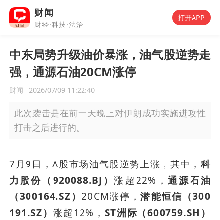
财闻
打开APP
财经·科技·法治
中东局势升级油价暴涨，油气股逆势走
强，通源石油20CM涨停
财闻
2026/07/09 11:22:40
此次袭击是在前一天晚上对伊朗成功实施进攻性
打击之后进行的。
7月9日，A股市场油气股逆势上涨，其中，
科
力股份（920088.BJ）
涨超22%，
通源石油
（300164.SZ）
20CM涨停，
潜能恒信（300
191.SZ）
涨超12%，
ST洲际（600759.SH）