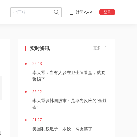
财闻APP
登录
22:18
李大霄：华尔街收割韩国市场痕迹明显
实时资讯
更多
22:13
李大霄：当有人躲在卫生间看盘，就要
警惕了
22:12
李大霄谈韩国股市：是率先反应的“金丝
雀”
供
21:37
美国制裁瓜子、水饺，网友笑了
电