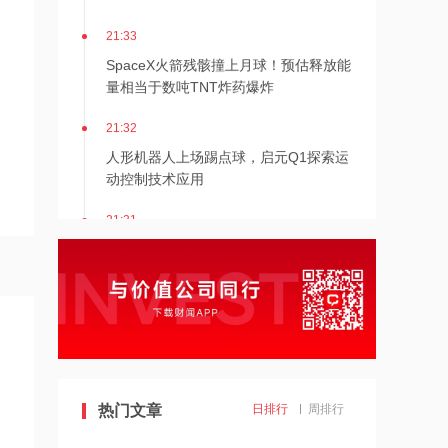
21:33
SpaceX火箭残骸撞上月球！预估释放能
量相当于数吨TNT炸药爆炸
21:32
人形机器人上场踢点球，启元Q1探索运
动控制技术应用
21:31
Mirendil与谷歌云签订超1亿美元合同，
以扩展自改进AI
21:30
依顿电子：拟与一元航天共同组建印制
电路板产业生态股权投资基金
21:29
热门文章
日排行
周排行
东吴证券国际首予海清智元“买入”评