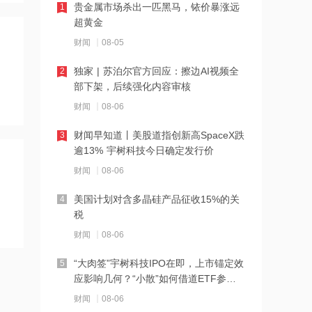
级，目标价58.57港元
贵金属市场杀出一匹黑马，铱价暴涨远
1
超黄金
21:27
财闻
08-05
西部数据、闪迪、SK海力士盘前集体暴
跌！花旗、杰富瑞同日下调闪迪目标价
独家 | 苏泊尔官方回应：擦边AI视频全
2
部下架，后续强化内容审核
21:23
财闻
08-06
北证龙虎榜丨5股上榜，森合高科龙虎榜
净买入4653.21万元
财闻早知道丨美股道指创新高SpaceX跌
3
逾13% 宇树科技今日确定发行价
21:18
财闻
08-06
台风“白海豚”逼近华东沿海 多部门会商
部署防汛防台风工作
美国计划对含多晶硅产品征收15%的关
4
税
21:17
财闻
08-06
摩根大通增持安井食品约4.91万股 每股
作价约72.97港元
“大肉签”宇树科技IPO在即，上市锚定效
5
应影响几何？“小散”如何借道ETF参
21:16
与？
财闻
08-06
摩根大通增持天岳先进27.46万股 每股