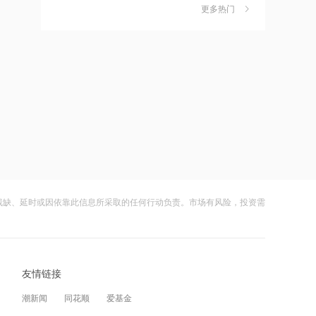
作价约57.71港元
更多热门
茉莉奶白陷降薪罗生门，当事人称：公
6
司从未和员工进行协商
21:15
财闻
08-06
摩根大通减持中兴通讯约742.81万股 每
股作价约24.83港元
社保调仓路径曝光：减持6股、新进2
7
股、加仓2股
21:12
财闻
08-06
摩根大通减持华勤技术20.89万股 每股
作价约64.68港元
海昌海洋公园再迎百亿大佬，资本为何
8
扎堆亏损主题乐园？
21:12
财闻
08-06
兆易创新GD32 MCU再添新品，
残缺、延时或因依靠此信息所采取的任何行动负责。市场有风险，投资需
以“芯”技术加速具身智能跃迁
大涨152%！哈啰、美团单车“好伙伴”登
9
陆A股
21:10
财闻
08-06
迪信通拟提名许丽萍及刘亮为执行董事
候选人
友情链接
妖股出笼！爱丽家居一字涨停，达成10
10
连板
21:07
潮新闻
同花顺
爱基金
财闻
08-06