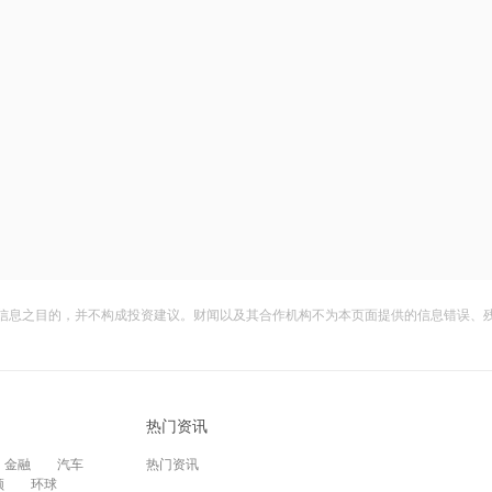
信息之目的，并不构成投资建议。财闻以及其合作机构不为本页面提供的信息错误、
热门资讯
金融
汽车
热门资讯
频
环球