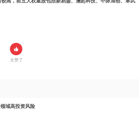
口较高，前五大权重股包括新易盛、澜起科技、中际旭创、寒武
太赞了
技领域高投资风险