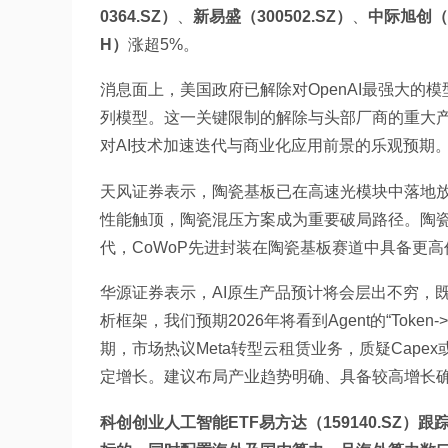
0364.SZ）
、
新易盛（300502.SZ）
、
中际旭创（3
H）
涨超5%。
消息面上，美国政府已解除对OpenAI最强大的模型GP
列模型。这一关键限制的解除与头部厂商的重大产
对AI技术加速迭代与商业化应用前景的乐观预期
天风证券表示，陶瓷基板已在高速光模块中落地放
性能触顶，陶瓷混压方案成为重要破局路径。陶瓷
代，CoWoP先进封装在陶瓷基板赛道中具备更
华源证券表示，AI原生产品预计将会层出不穷，
析框架，我们预期2026年将看到Agent的“Tok
期，市场热议Meta转型云租赁业务，质疑Capex
定增长。建议布局产业趋势明确、具备较高增长
科创创业人工智能ETF易方达（159140.S