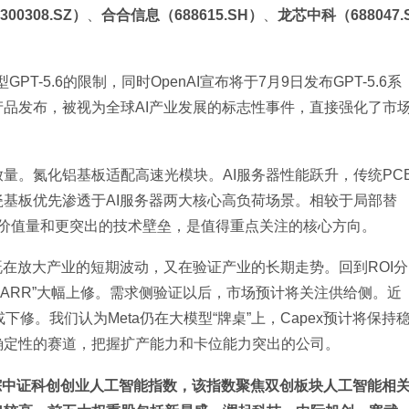
00308.SZ）
、
合合信息（688615.SH）
、
龙芯中科（688047.
T-5.6的限制，同时OpenAI宣布将于7月9日发布GPT-5.6系
品发布，被视为全球AI产业发展的标志性事件，直接强化了市
。
量。氮化铝基板适配高速光模块。AI服务器性能跃升，传统PC
基板优先渗透于AI服务器两大核心高负荷场景。相较于局部替
高价值量和更突出的技术壁垒，是值得重点关注的核心方向。
既在放大产业的短期波动，又在验证产业的长期走势。回到ROI分
en->ARR”大幅上修。需求侧验证以后，市场预计将关注供给侧。近
或下修。我们认为Meta仍在大模型“牌桌”上，Capex预计将保持
确定性的赛道，把握扩产能力和卡位能力突出的公司。
Z）跟踪中证科创创业人工智能指数，该指数聚焦双创板块人工智能相