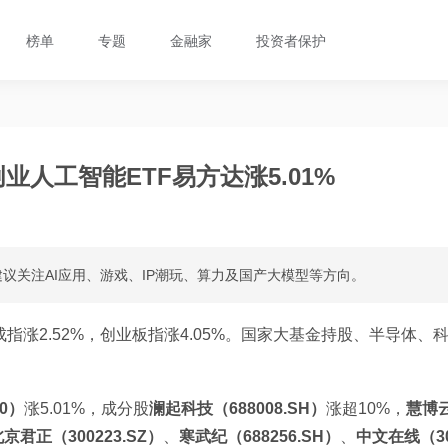
榜单
专题
金融家
投资者保护
创业人工智能ETF易方达涨5.01%
议关注AI应用、游戏、IP潮玩、算力及国产大模型等方向。
证成指涨2.52%，创业板指涨4.05%。国家大基金持股、半导体、
0）
涨5.01%，成分股
澜起科技（688008.SH）
涨超10%，
慧博
京君正（300223.SZ）
、
寒武纪（688256.SH）
、
中文在线（3