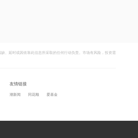
在黎南部展开报复性空袭 打击真主党目
标
21:06
美国上周初请失业金人数微升，7月裁员
计划下降
22:18
残缺、延时或因依靠此信息所采取的任何行动负责。市场有风险，投资需
李大霄：华尔街收割韩国市场痕迹明显
22:13
李大霄：当有人躲在卫生间看盘，就要
友情链接
警惕了
潮新闻
同花顺
爱基金
22:12
李大霄谈韩国股市：是率先反应的“金丝
雀”
21:37