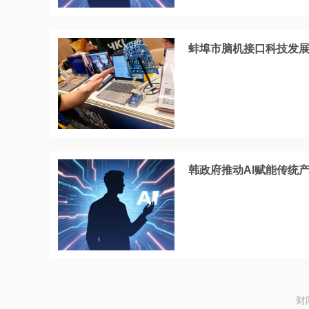
蚌埠市脑机接口科技发
韩政府推动AI赋能传统
财