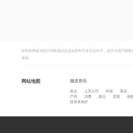
财闻免费提供的行情数据以及其他资料均来自合作方，仅作为用户获取
谨慎。
频道资讯
网站地图
热点
上市公司
科技
基金
产经
消费
观点
宏观
视
投资者保护