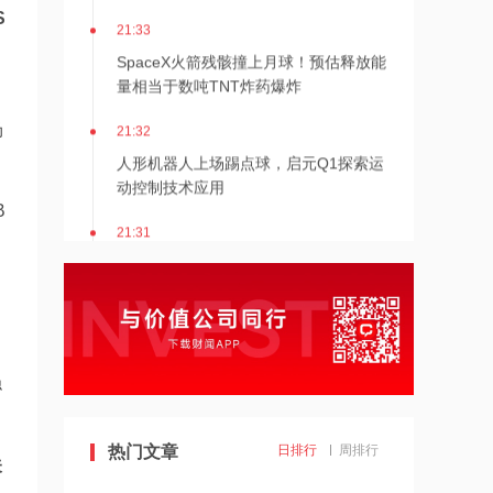
S
21:33
SpaceX火箭残骸撞上月球！预估释放能
量相当于数吨TNT炸药爆炸
21:32
场
人形机器人上场踢点球，启元Q1探索运
动控制技术应用
B
21:31
Mirendil与谷歌云签订超1亿美元合同，
以扩展自改进AI
21:30
依顿电子：拟与一元航天共同组建印制
电路板产业生态股权投资基金
稳
21:29
热门文章
日排行
周排行
东吴证券国际首予海清智元“买入”评
关
级，目标价58.57港元