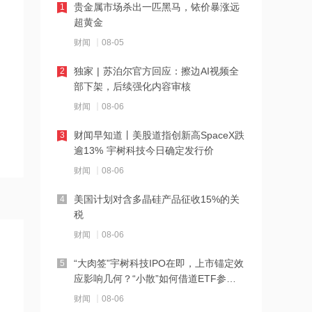
贵金属市场杀出一匹黑马，铱价暴涨远
1
超黄金
21:27
西部数据、闪迪、SK海力士盘前集体暴
财闻
08-05
跌！花旗、杰富瑞同日下调闪迪目标价
独家 | 苏泊尔官方回应：擦边AI视频全
2
部下架，后续强化内容审核
21:23
北证龙虎榜丨5股上榜，森合高科龙虎榜
财闻
08-06
净买入4653.21万元
财闻早知道丨美股道指创新高SpaceX跌
3
逾13% 宇树科技今日确定发行价
21:18
台风“白海豚”逼近华东沿海 多部门会商
财闻
08-06
部署防汛防台风工作
美国计划对含多晶硅产品征收15%的关
4
税
21:17
摩根大通增持安井食品约4.91万股 每股
财闻
08-06
作价约72.97港元
“大肉签”宇树科技IPO在即，上市锚定效
5
应影响几何？“小散”如何借道ETF参
21:16
与？
摩根大通增持天岳先进27.46万股 每股
财闻
08-06