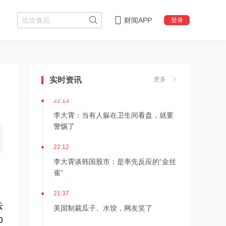
财闻APP
登录
22:18
李大霄：华尔街收割韩国市场痕迹明显
实时资讯
更多
22:13
李大霄：当有人躲在卫生间看盘，就要
警惕了
22:12
李大霄谈韩国股市：是率先反应的“金丝
科
雀”
21:37
美国制裁瓜子、水饺，网友笑了
云
0