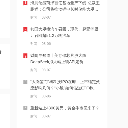
海辰储能菏泽百亿基地量产下线 总裁王
1
18:18
鹏程：公司将推动锂电长时储能大规模
星光股份中标龙星控股总部泛光工程项
交付
财闻
08-07
目
韩国大规模汽车召回，现代、起亚等累
2
18:17
计召回超51.2万辆汽车
霍尔木兹海峡关闭致伊拉克石油出口骤
财闻
08-06
降75%
阶
财闻早知道丨美存储芯片股大跌
3
17:51
DeepSeek拟大幅上调API定价
日本福岛第一核电站附属建筑发生火警
财闻
08-07
“大肉签”宇树科技IPO在即，上市锚定效
4
17:48
应影响几何？“小散”如何借道ETF参
金科股份与重庆通用人工智能研究院达
与？
财闻
08-06
成合作
重新站上4300美元，黄金牛市回来了？
5
17:48
财闻
08-07
苹果Mac电脑Apple智能支持使用阿里千
问