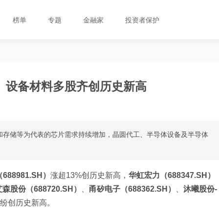
榜单
专题
金融家
投资者保护
、设备材料多股齐创历史新高
PU和存储等为代表的芯片需求持续增加，晶圆代工、半导体设备及半导体
88981.SH）
涨超13%创历史新高，
华虹宏力（688347.SH）
艾森股份（688720.SH）
、
甬矽电子（688362.SH）
、
沐曦股份-
纷创历史新高。