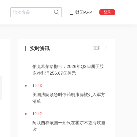
财闻APP
登录
20:17
伊朗接近与阿曼达成管理海峡协议
实时资讯
更多
20:17
伯克希尔哈撒韦：2026年Q2归属于股
东净利润256.67亿美元
19:43
美国法院紧急叫停药明康德被列入军方
清单
19:42
阿联酋称该国一船只在霍尔木兹海峡遭
袭