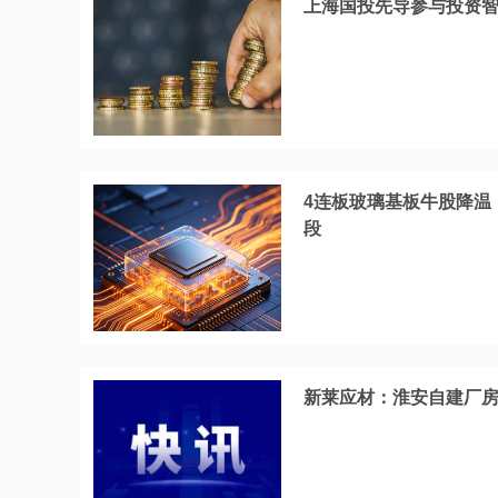
上海国投先导参与投资
4连板玻璃基板牛股降温
段
新莱应材：淮安自建厂房