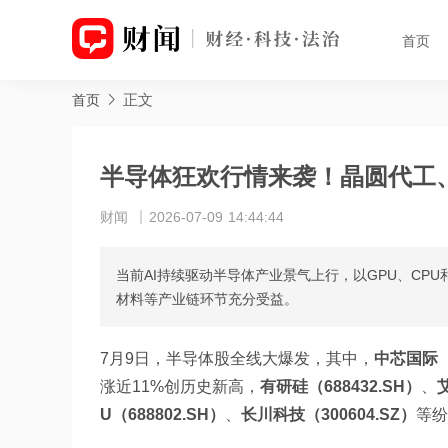
首页
正文
首页
半导体狂欢行情来袭！晶圆代工
财闻
2026-07-09 14:44:44
当前AI持续驱动半导体产业景气上行，以GPU、C
材料等产业链环节充分受益。
7月9日，半导体股全线大爆发，其中，
中芯国际（6
涨近11%创历史新高，
有研硅（688432.SH）
、
U（688802.SH）
、
长川科技（300604.SZ）
等纷