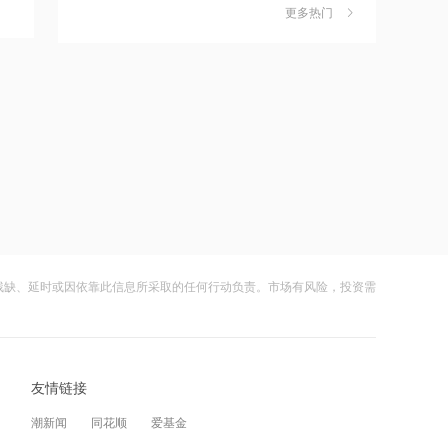
独家丨韩媒曝维信诺合肥产线良率仅三
6
更多热门
四成？公司回应：设备还在安装中，谈
17:10
何良率
财闻
08-07
Apple智能可配合阿里千问模型工作
美国计划对含多晶硅产品征收15%的关
7
税
17:03
财闻
08-06
江波龙：完成37亿元定增事项 发行价格
为560元/股
成功“逃顶”的两只翻倍基，宣布限购
8
财闻
08-07
16:29
美国会参议院通过临时拨款法案
云南锗业4连板，磷化铟赛道活跃，多家
9
上市公司紧急澄清相关业务
残缺、延时或因依靠此信息所采取的任何行动负责。市场有风险，投资需
财闻
08-07
16:25
杰瑞股份：与中核海洋的合作正在有序
财闻早知道丨美股道指创新高SpaceX跌
10
推进中
逾13% 宇树科技今日确定发行价
友情链接
财闻
08-06
16:24
潮新闻
同花顺
爱基金
蓝盾光电复牌倒计时！*ST帅电4.1亿跨