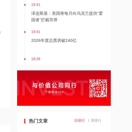
19:41
泽连斯基：美国将每月向乌克兰提供“爱
国者”拦截导弹
19:41
产
2026年度总票房破240亿
18:28
伊朗革命卫队：重开海峡需美国接受伊
朗条件
18:20
张雪机车：成立小车手培育专项基金，
每年捐赠100万元
18:19
上交所终止审核2笔债券项目，金额合计
热门文章
日排行
周排行
30亿元