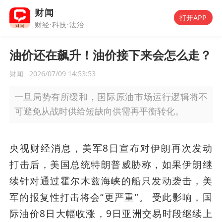
财闻
打开APP
财经·科技·法治
油价还在飙升！油价接下来会怎么走？
财闻
2026/07/09 14:53:53
一旦局势有所缓和，国际原油市场运行逻辑将不
可避免从战时供给短缺向供需再平衡转化。
央视财经消息，美军8日宣布对伊朗再次发动
打击后，美国总统特朗普威胁称，如果伊朗继
续针对通过霍尔木兹海峡的船只发动袭击，美
军的报复性打击将会“更严重”。 受此影响，国
际油价8日大幅收涨，9日亚洲交易时段继续上