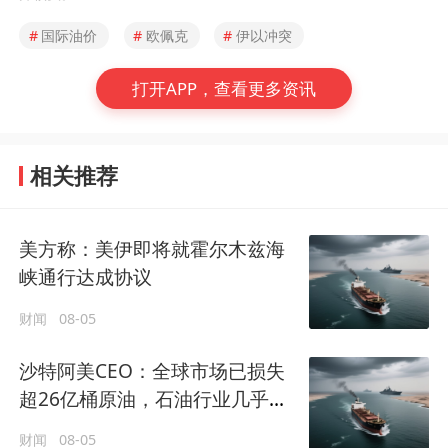
#
国际油价
#
欧佩克
#
伊以冲突
打开APP，查看更多资讯
相关推荐
美方称：美伊即将就霍尔木兹海
峡通行达成协议
财闻
08-05
沙特阿美CEO：全球市场已损失
超26亿桶原油，石油行业几乎没
有余力应对进一步供应冲击
财闻
08-05