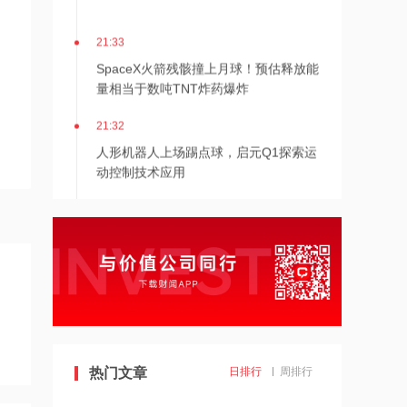
21:33
SpaceX火箭残骸撞上月球！预估释放能
量相当于数吨TNT炸药爆炸
21:32
人形机器人上场踢点球，启元Q1探索运
动控制技术应用
21:31
Mirendil与谷歌云签订超1亿美元合同，
以扩展自改进AI
21:30
依顿电子：拟与一元航天共同组建印制
电路板产业生态股权投资基金
21:29
热门文章
日排行
周排行
东吴证券国际首予海清智元“买入”评