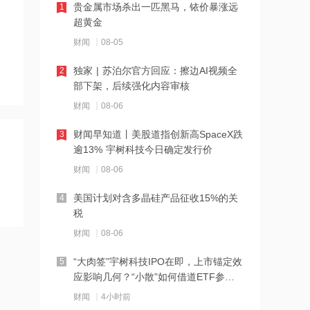
贵金属市场杀出一匹黑马，铱价暴涨远
1
级，目标价58.57港元
超黄金
21:27
财闻
08-05
西部数据、闪迪、SK海力士盘前集体暴
独家 | 苏泊尔官方回应：擦边AI视频全
2
跌！花旗、杰富瑞同日下调闪迪目标价
部下架，后续强化内容审核
21:23
财闻
08-06
北证龙虎榜丨5股上榜，森合高科龙虎榜
财闻早知道丨美股道指创新高SpaceX跌
3
净买入4653.21万元
逾13% 宇树科技今日确定发行价
21:18
财闻
08-06
台风“白海豚”逼近华东沿海 多部门会商
美国计划对含多晶硅产品征收15%的关
4
部署防汛防台风工作
税
21:17
财闻
08-06
摩根大通增持安井食品约4.91万股 每股
“大肉签”宇树科技IPO在即，上市锚定效
5
作价约72.97港元
应影响几何？“小散”如何借道ETF参
21:16
与？
财闻
4小时前