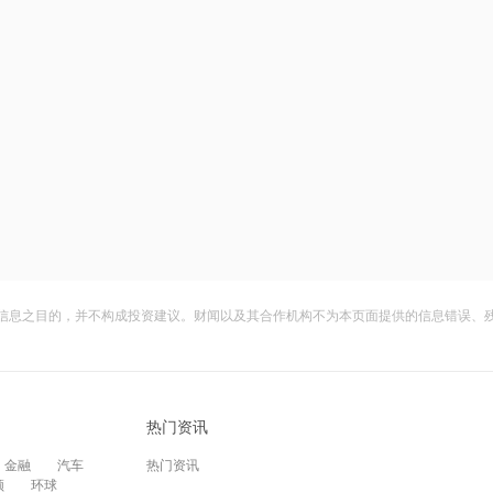
信息之目的，并不构成投资建议。财闻以及其合作机构不为本页面提供的信息错误、
热门资讯
金融
汽车
热门资讯
频
环球