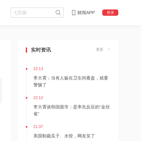
财闻APP
登录
22:18
李大霄：华尔街收割韩国市场痕迹明显
实时资讯
更多
22:13
李大霄：当有人躲在卫生间看盘，就要
警惕了
22:12
李大霄谈韩国股市：是率先反应的“金丝
雀”
21:37
美国制裁瓜子、水饺，网友笑了