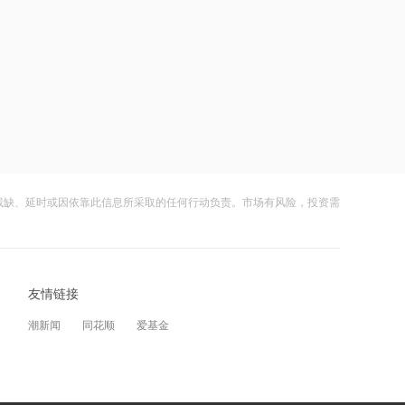
在黎南部展开报复性空袭 打击真主党目
标
21:06
美国上周初请失业金人数微升，7月裁员
计划下降
22:18
李大霄：华尔街收割韩国市场痕迹明显
残缺、延时或因依靠此信息所采取的任何行动负责。市场有风险，投资需
22:13
李大霄：当有人躲在卫生间看盘，就要
警惕了
22:12
友情链接
李大霄谈韩国股市：是率先反应的“金丝
潮新闻
同花顺
爱基金
雀”
21:37
美国制裁瓜子、水饺，网友笑了