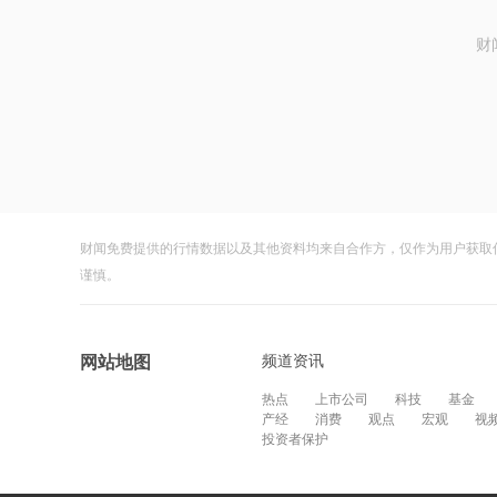
财
财闻免费提供的行情数据以及其他资料均来自合作方，仅作为用户获取
谨慎。
频道资讯
网站地图
热点
上市公司
科技
基金
产经
消费
观点
宏观
视
投资者保护