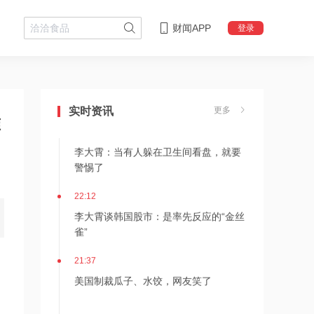
财闻APP
登录
22:18
李大霄：华尔街收割韩国市场痕迹明显
实时资讯
更多
准
22:13
李大霄：当有人躲在卫生间看盘，就要
警惕了
22:12
李大霄谈韩国股市：是率先反应的“金丝
雀”
21:37
美国制裁瓜子、水饺，网友笑了