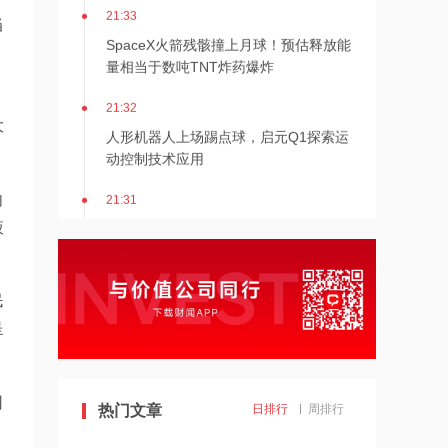
21:33
当
SpaceX火箭残骸撞上月球！预估释放能
量相当于数吨TNT炸药爆炸
21:32
大
人形机器人上场踢点球，启元Q1探索运
动控制技术应用
21:31
向
Mirendil与谷歌云签订超1亿美元合同，
液
以扩展自改进AI
21:30
民
依顿电子：拟与一元航天共同组建印制
呈
电路板产业生态股权投资基金
21:29
司
东吴证券国际首予海清智元“买入”评
热门文章
日排行
周排行
级，目标价58.57港元