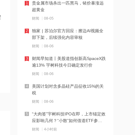
贵金属市场杀出一匹黑马，铱价暴涨远
1
21:27
超黄金
西部数据、闪迪、SK海力士盘前集体暴
资
财闻
08-05
跌！花旗、杰富瑞同日下调闪迪目标价
独家 | 苏泊尔官方回应：擦边AI视频全
2
21:23
部下架，后续强化内容审核
北证龙虎榜丨5股上榜，森合高科龙虎榜
财闻
08-06
净买入4653.21万元
财闻早知道丨美股道指创新高SpaceX跌
3
21:18
逾13% 宇树科技今日确定发行价
台风“白海豚”逼近华东沿海 多部门会商
财闻
08-06
部署防汛防台风工作
美国计划对含多晶硅产品征收15%的关
4
21:17
税
摩根大通增持安井食品约4.91万股 每股
财闻
08-06
作价约72.97港元
“大肉签”宇树科技IPO在即，上市锚定效
5
21:16
应影响几何？“小散”如何借道ETF参
摩根大通增持天岳先进27.46万股 每股
与？
财闻
4小时前
作价约57.71港元