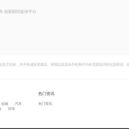
闻·创新财经媒体平台
信息之目的，并不构成投资建议。财闻以及其合作机构不为本页面提供的信息错误、
热门资讯
金融
汽车
热门资讯
频
环球