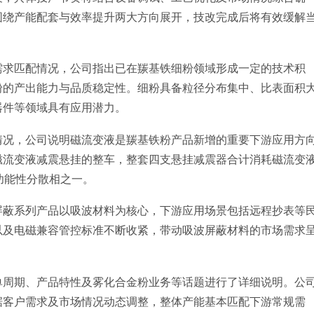
围绕产能配套与效率提升两大方向展开，技改完成后将有效缓解
需求匹配情况，公司指出已在羰基铁细粉领域形成一定的技术积
粉的产出能力与品质稳定性。细粉具备粒径分布集中、比表面积
器件等领域具有应用潜力。
情况，公司说明磁流变液是羰基铁粉产品新增的重要下游应用方
磁流变液减震悬挂的整车，整套四支悬挂减震器合计消耗磁流变
功能性分散相之一。
屏蔽系列产品以吸波材料为核心，下游应用场景包括远程抄表等
以及电磁兼容管控标准不断收紧，带动吸波屏蔽材料的市场需求
单周期、产品特性及雾化合金粉业务等话题进行了详细说明。公
据客户需求及市场情况动态调整，整体产能基本匹配下游常规需