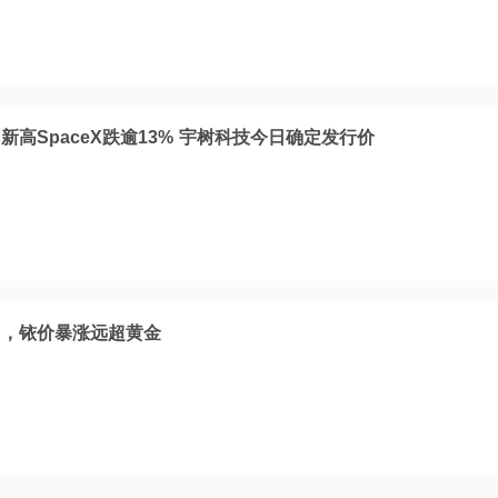
高SpaceX跌逾13% 宇树科技今日确定发行价
马，铱价暴涨远超黄金