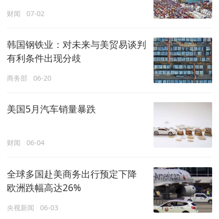
财闻
07-02
韩国钢铁业：对未来与美贸易谈判
有利条件出现分歧
商务部
06-20
美国5月汽车销量暴跌
财闻
06-04
全球多国赴美商务出行预定下降
欧洲跌幅高达26%
央视新闻
06-03