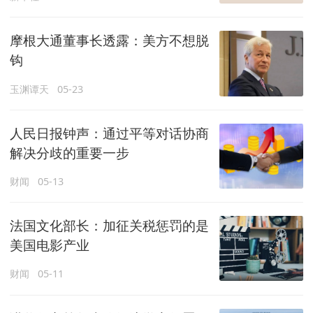
摩根大通董事长透露：美方不想脱
钩
玉渊谭天
05-23
人民日报钟声：通过平等对话协商
解决分歧的重要一步
财闻
05-13
法国文化部长：加征关税惩罚的是
美国电影产业
财闻
05-11