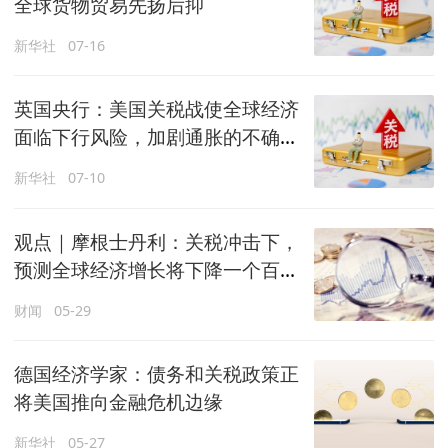
全球货物贸易先扬后抑
新华社
07-16
英国央行：美国关税战使全球经济
面临下行风险，加剧通胀的不确定
性
新华社
07-10
观点｜摩根士丹利：关税冲击下，
预测全球经济增长将下降一个百分
点
财闻
05-29
德国经济学家：债务和关税政策正
将美国推向金融危机边缘
新华社
05-27