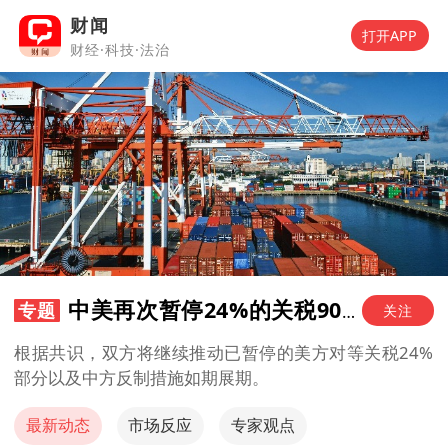
财闻
打开APP
财经·科技·法治
中美再次暂停24%的关税90天
专题
关注
根据共识，双方将继续推动已暂停的美方对等关税24%
部分以及中方反制措施如期展期。
最新动态
市场反应
专家观点