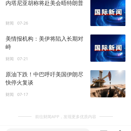
内塔尼亚胡称将赴美会晤特朗普
财闻
07-26
美情报机构：美伊将陷入长期对
峙
财闻
07-21
原油下跌！中巴呼吁美国伊朗尽
快停火复谈
财闻
07-17
前往财闻APP，发现更多优质内容