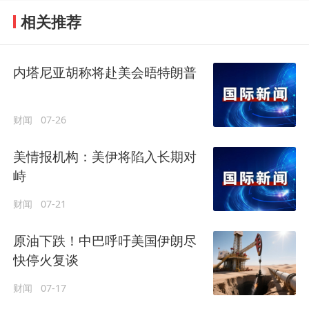
相关推荐
内塔尼亚胡称将赴美会晤特朗普
财闻
07-26
美情报机构：美伊将陷入长期对
峙
财闻
07-21
原油下跌！中巴呼吁美国伊朗尽
快停火复谈
财闻
07-17