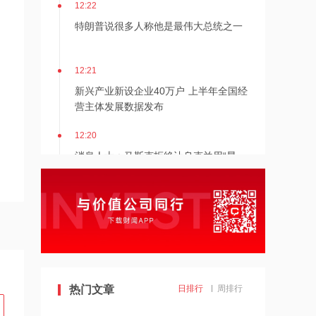
12:22
特朗普说很多人称他是最伟大总统之一
12:21
新兴产业新设企业40万户 上半年全国经
营主体发展数据发布
12:20
消息人士：马斯克拒绝让乌克兰用“星
链”打击俄境内目标
12:20
金饰克价重返1300元
11:24
估值近500亿！AI数据中心巨头Switch秘
热门文章
日排行
周排行
密递表，最早11月登陆美股