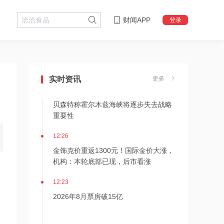
财闻APP
登录
12:28
杭台高铁温玉段开通运营
实时资讯
更多
12:27
贝森特称霍尔木兹海峡将逐步失去战略
重要性
12:26
金饰克价重返1300元！国际金价大涨，
机构：本轮底部已现，后市看涨
12:23
2026年8月票房破15亿