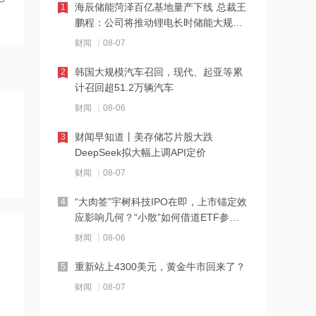
海辰储能菏泽百亿基地量产下线 总裁王
1
11:22
鹏程：公司将推动锂电长时储能大规模
伊朗称防务协议无法保障沙特安全
交付
财闻
08-07
韩国大规模汽车召回，现代、起亚等累
2
11:10
计召回超51.2万辆汽车
中国电信与内蒙古自治区人民政府签署
财闻
08-06
战略合作协议
财闻早知道丨美存储芯片股大跌
3
11:09
DeepSeek拟大幅上调API定价
全球首个长时储能一体化产业园在菏泽
财闻
08-07
量产
“大肉签”宇树科技IPO在即，上市锚定效
4
11:08
应影响几何？“小散”如何借道ETF参
国融基金总经理变更
与？
财闻
08-06
重新站上4300美元，黄金牛市回来了？
5
11:07
财闻
08-07
战略大转移？SK海力士评估出售重庆工
厂，全力押注韩国本土扩产