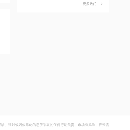
独家丨韩媒曝维信诺合肥产线良率仅三
6
更多热门
四成？公司回应：设备还在安装中，谈
10:38
何良率
财闻
08-07
宁波机场即将停航，江浙沪一带受台
风“白海豚”影响航班取消率高
美国计划对含多晶硅产品征收15%的关
7
税
10:37
财闻
08-06
伊朗总统称与美谈判过程中从未让步
成功“逃顶”的两只翻倍基，宣布限购
8
10:36
财闻
08-07
首批16家基金公司出手！上报两大创业
云南锗业4连板，磷化铟赛道活跃，多家
9
板相关ETF
上市公司紧急澄清相关业务
10:34
财闻
08-07
北京购房政策调整！非京籍家庭购房社
财闻早知道丨美股道指创新高SpaceX跌
10
保个税缴纳年限下调为一年
逾13% 宇树科技今日确定发行价
10:33
财闻
08-06
宇树科技王兴兴：人形机器人距离工业
残缺、延时或因依靠此信息所采取的任何行动负责。市场有风险，投资需
场景规模化部署仍需时间