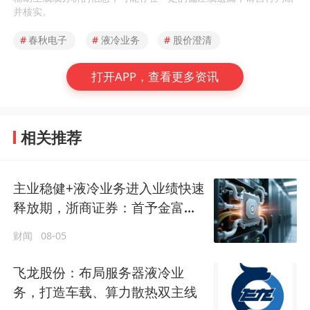
并核实。
#
春秋电子
#
液冷业务
#
股价澄清
打开APP，查看更多资讯
相关推荐
主业稳健+液冷业务进入业绩快速
释放期，浙商证券：首予金富科
技“买入”评级
财闻
08-05
飞龙股份：布局服务器液冷业
务，打造车载、算力散热双主线