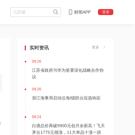
财闻APP
登录
09:27
上海国投先导参与投资智微凌峰基金
实时资讯
更多
09:26
江苏省政府与华为签署深化战略合作协
议
09:26
浙江海事局启动沿海Ⅰ级防台应急响应
09:24
的
白酒总价再破9900元创月余新高！飞天
茅台1775元领涨，11大单品十涨一跌