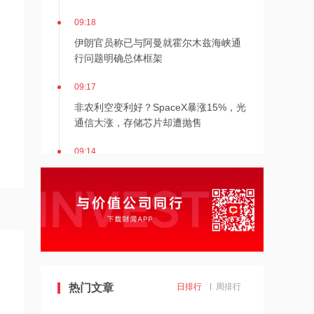
09:18
伊朗官员称已与阿曼就霍尔木兹海峡通
行问题明确总体框架
09:17
非农利空变利好？SpaceX暴涨15%，光
通信大涨，存储芯片却遭抛售
09:14
奥特曼称OpenAI正推进Astra开放 但因
网络安全风险需延后部署
09:14
霍尔木兹海峡附近船只遇袭起火
09:13
热门文章
日排行
周排行
金价单周狂飙7%创七周新高，瑞银喊出
2027年5000美元目标价