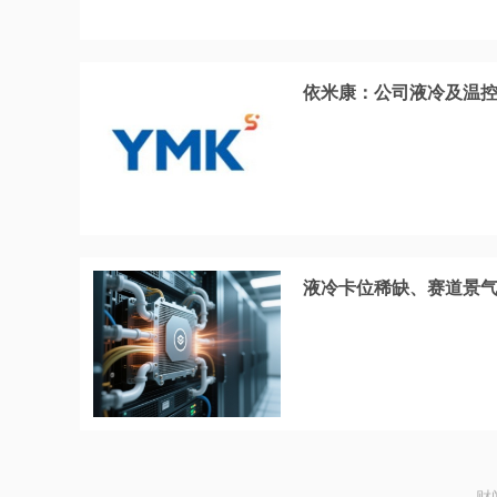
依米康：公司液冷及温控
液冷卡位稀缺、赛道景气