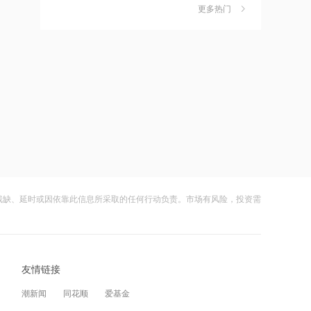
独家丨韩媒曝维信诺合肥产线良率仅三
6
3276.14点 较上期上涨2.2%
更多热门
四成？公司回应：设备还在安装中，谈
何良率
2026-08-07 21:36
财闻
08-07
内存价格高位或维持到2028年底！美股
美国计划对含多晶硅产品征收15%的关
7
三大指数高开，美光、博通、英特尔集
税
体上涨
2026-08-07 21:31
财闻
08-06
SK海力士计划再添两座芯片工厂，内存
成功“逃顶”的两只翻倍基，宣布限购
8
价格高位或维持到2028年底
财闻
08-07
2026-08-07 21:29
云南锗业4连板，磷化铟赛道活跃，多家
9
浙能迈领再度递表港交所
上市公司紧急澄清相关业务
残缺、延时或因依靠此信息所采取的任何行动负责。市场有风险，投资需
财闻
08-07
2026-08-07 21:28
财闻早知道丨美股道指创新高SpaceX跌
10
波黑最大钢厂走向破产重组
逾13% 宇树科技今日确定发行价
友情链接
财闻
08-06
2026-08-07 21:27
潮新闻
同花顺
爱基金
海新能科：财务负责人邓运因工作调整