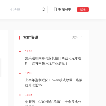
财闻APP
登录
11:19
GLP-1景气延续叠加海外临床数据催
实时资讯
更多
化，ADC与双抗管线有望迎来价值重估
11:18
集采遏制内卷与脑机接口商业化元年在
即，谁将率先兑现产业逻辑？
11:16
上半年盈利近亿+Token模式放量，迅策
拉升涨近9%
11:15
，
创新药、CRO概念“群嗨”，十余只成分
股涨停