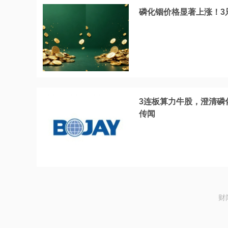
磷化铟价格显著上涨！3
3连板算力牛股，澄清磷
传闻
财