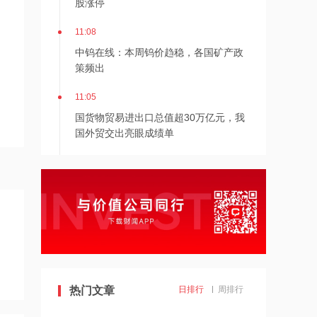
11:08
中钨在线：本周钨价趋稳，各国矿产政
策频出
11:05
国货物贸易进出口总值超30万亿元，我
国外贸交出亮眼成绩单
11:03
葛卫东增持兆易创新，存储股集体大涨
11:02
预计上半年扭亏为盈 综合净利润超1亿
美元 MONGOL MINING涨超11%
11:01
热门文章
日排行
周排行
葛卫东增持兆易创新，存储股集体大涨