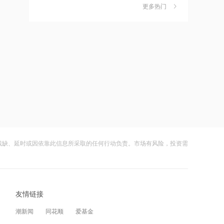
更多热门
转向商业化兑现，生物科技ETF华夏涨
茉莉奶白陷降薪罗生门，当事人称：公
6
3.06%
司从未和员工进行协商
10:56
财闻
08-06
AI算力扩容！国产替代与先进封装有望
加速，科创半导体ETF华夏涨3.07%
社保调仓路径曝光：减持6股、新进2
7
股、加仓2股
10:56
财闻
08-06
云南锗业4连板，磷化铟赛道活跃，多家
上市公司紧急澄清相关业务
海昌海洋公园再迎百亿大佬，资本为何
8
扎堆亏损主题乐园？
10:56
财闻
08-06
海辰储能菏泽百亿基地量产下线 总裁王
残缺、延时或因依靠此信息所采取的任何行动负责。市场有风险，投资需
鹏程：公司将推动锂电长时储能大规模
大涨152%！哈啰、美团单车“好伙伴”登
9
交付
陆A股
10:54
财闻
08-06
国产大模型开源与端侧系统级调用推
友情链接
进，算力租赁及AI办公应用或将率先承
妖股出笼！爱丽家居一字涨停，达成10
10
接增量
连板
潮新闻
同花顺
爱基金
10:54
财闻
08-06