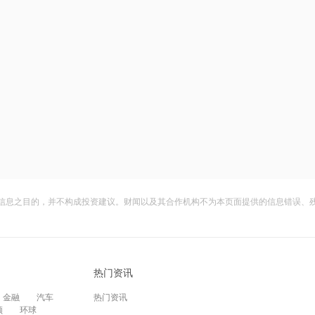
信息之目的，并不构成投资建议。财闻以及其合作机构不为本页面提供的信息错误、
热门资讯
金融
汽车
热门资讯
频
环球