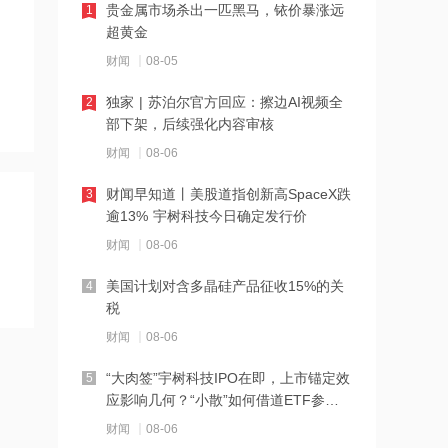
贵金属市场杀出一匹黑马，铱价暴涨远
1
超黄金
11:00
财闻
08-05
获知名牛散葛卫东逆市加仓 存储供不应
求格局或延续 兆易创新AH股均涨超8%
独家 | 苏泊尔官方回应：擦边AI视频全
2
部下架，后续强化内容审核
10:59
财闻
08-06
CT1190B获批用于治疗至少二线标准治
疗失败的R/R LBCL患者 科济药业-B再
财闻早知道丨美股道指创新高SpaceX跌
3
涨超4%
逾13% 宇树科技今日确定发行价
10:59
财闻
08-06
维宏股份：已推出用于玻璃基板加工的
切裂一体化产品
美国计划对含多晶硅产品征收15%的关
4
税
10:58
财闻
08-06
净利润预计最高增超400%！百奥赛图-B
涨近6%，基因编辑小鼠龙头规模效应显
“大肉签”宇树科技IPO在即，上市锚定效
5
现
应影响几何？“小散”如何借道ETF参
10:57
与？
财闻
08-06
创新药出海金额逼近千亿量级，BD交易