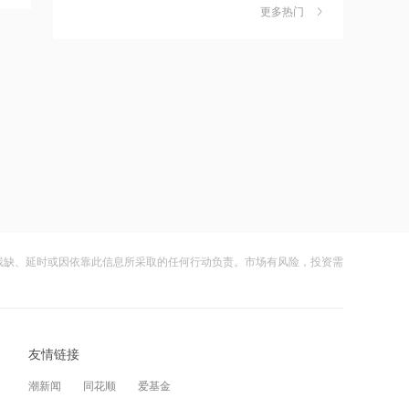
更多热门
12:09
财闻早知道丨道指标普创历史新高
6
SpaceX业绩炸裂不敌解禁风暴盘后跌逾
依米康：目前已形成冷板式与浸没式双
8%
路线的全栈能力
财闻
08-05
12:09
嘀嗒出行发布2026周边游洞察：本地人
7
正在重新定义“去哪玩”
港股午评：恒指大跌1.75%，科网股、
保险股、半导体股下挫，黄金股逆势上
财闻
08-04
涨
12:09
公司及实控人遭证监会立案 联创光电一
8
字跌停
午盘市场信息：大模型官宣涨价，海外
存储龙头锁定长期客户订单
财闻
08-05
残缺、延时或因依靠此信息所采取的任何行动负责。市场有风险，投资需
12:09
DeepSeek又打赢了价格战
9
美的集团、光峰科技等在宁波新设创投
财闻
08-03
合伙企业
光模块进口限制草案扰动短期情绪，国
10
友情链接
12:07
产算力自主可控方向获资金回补
中国铀业、南方稀土等在江西成立新公
财闻
08-05
潮新闻
同花顺
爱基金
司，注册资本1亿元