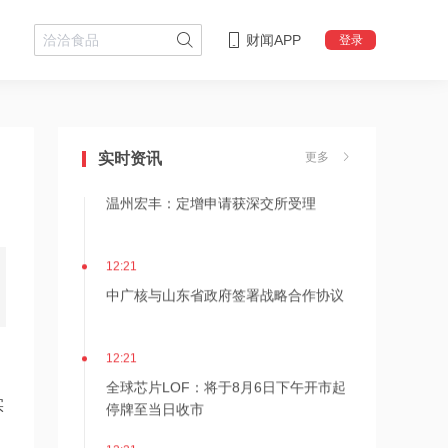
财闻APP
登录
12:23
九龙仓置业：上半年净亏损1.76亿港
元，上年同期亏损24.1亿港元
实时资讯
更多
12:21
温州宏丰：定增申请获深交所受理
12:21
中广核与山东省政府签署战略合作协议
12:21
全球芯片LOF：将于8月6日下午开市起
停牌至当日收市
实
12:21