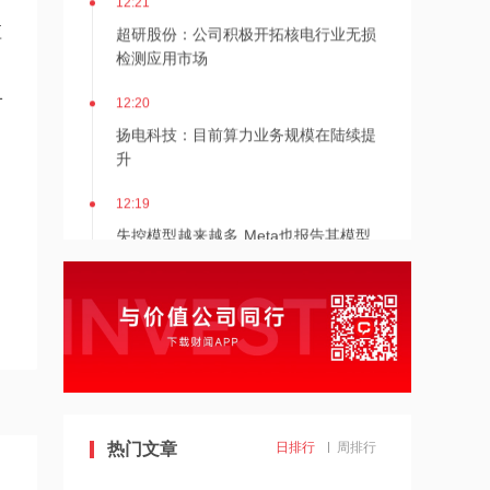
超研股份：公司积极开拓核电行业无损
应
检测应用市场
1
12:20
扬电科技：目前算力业务规模在陆续提
升
12:19
失控模型越来越多 Meta也报告其模型
入侵了其他公司的系统
12:18
伊朗副外长否认正与美方谈
12:18
SpaceX市值一夜蒸发1.52万亿元 AI支
热门文章
日排行
周排行
出激增引发市场担忧