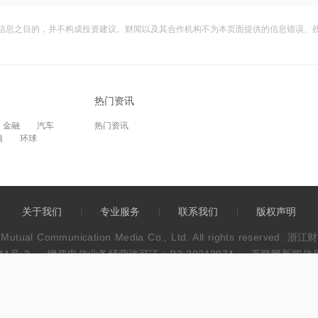
信息之目的，并不构成投资建议。财闻以及其合作机构不为本页面提供的信息错误、
热门资讯
金融
汽车
热门资讯
频
环球
关于我们
专业服务
联系我们
版权声明
wen Mutual Communication Media Co., Ltd. All rights res
41号-3
增值电信业务经营许可证：B2-20213074
互联网新闻信息服
违法和不良信息举报电话：0571-86113889
不良信息举报