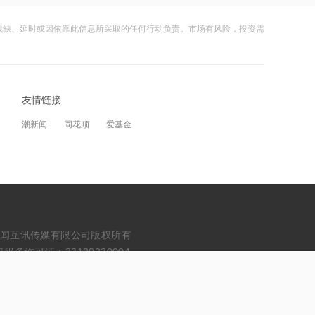
市北高新、东方证券等成立私募投资基
金
残缺、延时或因依靠此信息所采取的任何行动负责。市场有风险，投资需
11:56
OpenAI首款消费级硬件细节曝光：售价
超300美元、会说话的AI“甜甜圈”
友情链接
12:24
潮新闻
同花顺
爱基金
神火股份：新疆神火铝水转化率已
100%，云南神火铝水转化率约90%
12:24
恒帅股份：部分电机零件采用了谐波磁
场电机技术
erved. 浙江财闻互讯传媒有限公司版权所有
12:16
务许可证：33120230004
依米康：公司目前未进入英伟达供应链
12:16