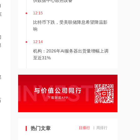
油
12:15
在
比特币下跌，受美联储降息希望降温影
响
的
12:14
得
机构：2026年AI服务器出货量增幅上调
至近31%
12:12
部
齐心集团中选长安汽车电子商城项目
12:12
石
金河生物：向特定对象发行股票获证监
会同意注册批复
12:11
热门文章
日排行
周排行
东方锆业：向特定对象发行股票申请获