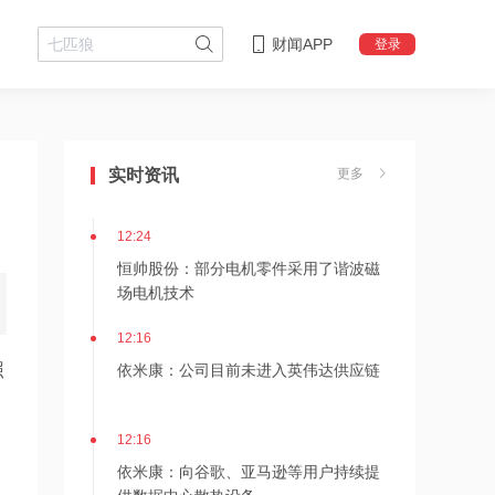
财闻APP
登录
12:24
神火股份：新疆神火铝水转化率已
实时资讯
更多
100%，云南神火铝水转化率约90%
12:24
恒帅股份：部分电机零件采用了谐波磁
场电机技术
12:16
依米康：公司目前未进入英伟达供应链
照
12:16
依米康：向谷歌、亚马逊等用户持续提
供数据中心散热设备