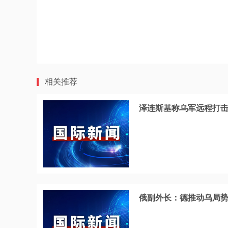
相关推荐
泽连斯基称乌军远程打
俄副外长：德推动乌局