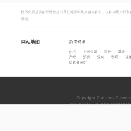
财闻免费提供的行情数据以及其他资料均来自合作方，仅作为用户获取
谨慎。
频道资讯
网站地图
热点
上市公司
科技
基金
产经
消费
观点
宏观
视
投资者保护
Copyright Zhejiang Cai
网站备案号：浙ICP备20230209