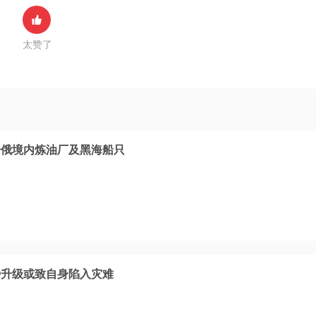
太赞了
击俄境内炼油厂及黑海船只
势升级或致自身陷入灾难