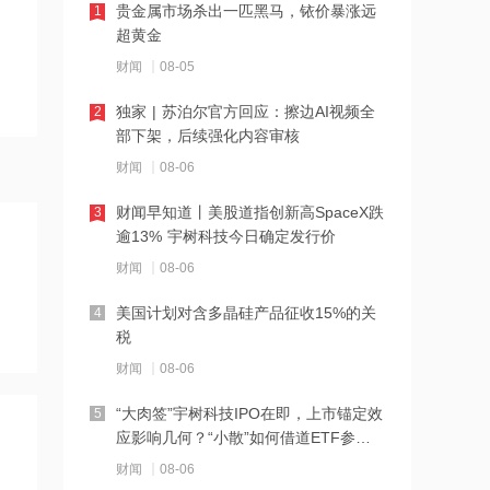
深交所受理
贵金属市场杀出一匹黑马，铱价暴涨远
1
超黄金
12:11
财闻
08-05
SpaceX股票解禁竟是入场点？大摩坚称
该股明年中目标价为300美元
独家 | 苏泊尔官方回应：擦边AI视频全
2
部下架，后续强化内容审核
12:10
财闻
08-06
公司Obi项目全部产线已正式进入满产运
营阶段 力勤资源午前涨超3%
财闻早知道丨美股道指创新高SpaceX跌
3
逾13% 宇树科技今日确定发行价
12:09
财闻
08-06
7月风机招标显著回暖 出口保持较高景
气度 金风科技涨超7%
美国计划对含多晶硅产品征收15%的关
4
税
12:07
财闻
08-06
港股三大指数转涨，半导体、PCB概念
股强势反弹
“大肉签”宇树科技IPO在即，上市锚定效
5
应影响几何？“小散”如何借道ETF参
12:06
与？
财闻
08-06
通天酒业8月7日起短暂停牌 待刊发构成