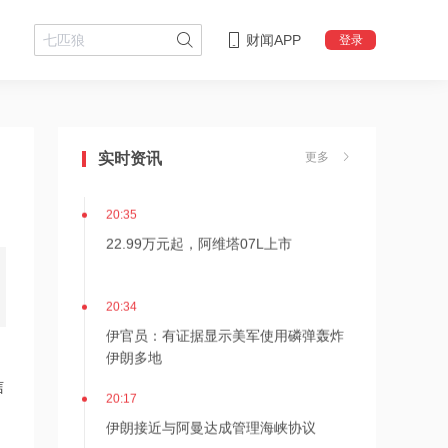
财闻APP
登录
20:49
后巴菲特时代新篇章！伯克希尔2026年
实时资讯
更多
Q2净利翻倍 业绩分化重塑增长逻辑
20:35
22.99万元起，阿维塔07L上市
20:34
伊官员：有证据显示美军使用磷弹轰炸
伊朗多地
信
20:17
伊朗接近与阿曼达成管理海峡协议