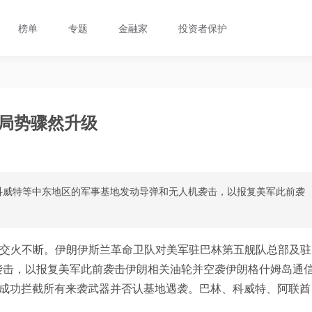
榜单
专题
金融家
投资者保护
东局势骤然升级
科威特等中东地区的军事基地发动导弹和无人机袭击，以报复美军此前袭
方交火不断。伊朗伊斯兰革命卫队对美军驻巴林第五舰队总部及驻
袭击，以报复美军此前袭击伊朗相关油轮并空袭伊朗格什姆岛通
，成功拦截所有来袭武器并否认基地遇袭。巴林、科威特、阿联酋