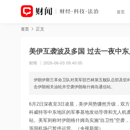
首页
正文
首页
美伊互袭波及多国 过去一夜中
财闻
2026-06-03 09:40:05
伊朗伊斯兰革命卫队对美军驻巴林第五舰队总部及驻
击伊朗相关油轮并空袭伊朗格什姆岛通信站。
6月2日深夜至3日凌晨，美伊局势骤然升级，双
科威特等中东地区的军事基地发动导弹和无人机
站。美军则称对伊朗格什姆岛实施“自卫性”空袭
等国机场已暂停运营。（央视新闻）