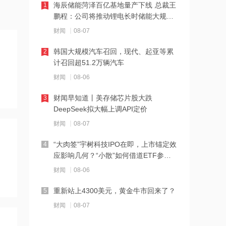
海辰储能菏泽百亿基地量产下线 总裁王
1
鹏程：公司将推动锂电长时储能大规模
18:28
交付
财闻
08-07
伊朗革命卫队：重开海峡需美国接受伊
朗条件
韩国大规模汽车召回，现代、起亚等累
2
计召回超51.2万辆汽车
18:20
财闻
08-06
张雪机车：成立小车手培育专项基金，
每年捐赠100万元
财闻早知道丨美存储芯片股大跌
3
DeepSeek拟大幅上调API定价
18:19
财闻
08-07
上交所终止审核2笔债券项目，金额合计
30亿元
“大肉签”宇树科技IPO在即，上市锚定效
4
应影响几何？“小散”如何借道ETF参
18:18
与？
财闻
08-06
星光股份中标龙星控股总部泛光工程项
目
重新站上4300美元，黄金牛市回来了？
5
财闻
08-07
18:17
霍尔木兹海峡关闭致伊拉克石油出口骤