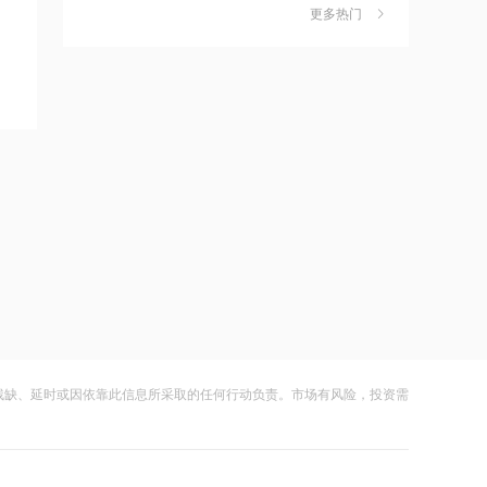
独家丨韩媒曝维信诺合肥产线良率仅三
6
更多热门
降75%
四成？公司回应：设备还在安装中，谈
何良率
财闻
08-07
17:51
日本福岛第一核电站附属建筑发生火警
美国计划对含多晶硅产品征收15%的关
7
税
财闻
08-06
17:48
金科股份与重庆通用人工智能研究院达
成功“逃顶”的两只翻倍基，宣布限购
8
成合作
财闻
08-07
17:48
云南锗业4连板，磷化铟赛道活跃，多家
9
苹果Mac电脑Apple智能支持使用阿里千
上市公司紧急澄清相关业务
问
财闻
08-07
17:10
财闻早知道丨美股道指创新高SpaceX跌
10
残缺、延时或因依靠此信息所采取的任何行动负责。市场有风险，投资需
Apple智能可配合阿里千问模型工作
逾13% 宇树科技今日确定发行价
财闻
08-06
17:03