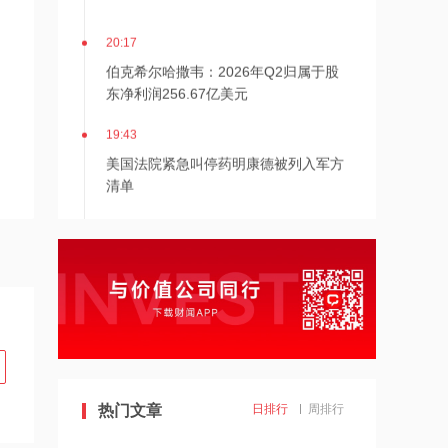
20:17
伯克希尔哈撒韦：2026年Q2归属于股
东净利润256.67亿美元
19:43
美国法院紧急叫停药明康德被列入军方
清单
19:42
阿联酋称该国一船只在霍尔木兹海峡遭
袭
19:41
泽连斯基：美国将每月向乌克兰提供“爱
国者”拦截导弹
19:41
热门文章
日排行
周排行
2026年度总票房破240亿