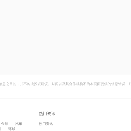
信息之目的，并不构成投资建议。财闻以及其合作机构不为本页面提供的信息错误、
热门资讯
金融
汽车
热门资讯
频
环球