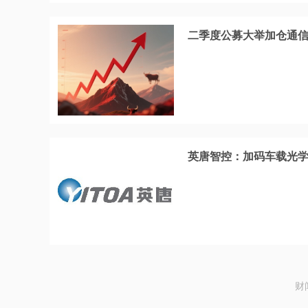
二季度公募大举加仓通
英唐智控：加码车载光
财