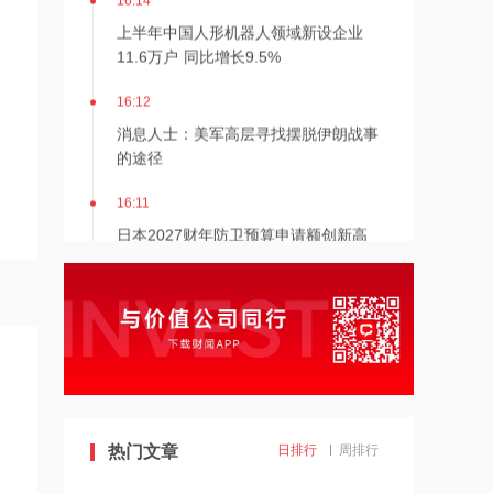
上半年中国人形机器人领域新设企业
11.6万户 同比增长9.5%
16:12
消息人士：美军高层寻找摆脱伊朗战事
的途径
16:11
日本2027财年防卫预算申请额创新高
16:10
阳光电源：FCC政策主要限制新产品认
证 不影响已获认证产品的销售
14:08
中信聚信落子南京
热门文章
日排行
周排行