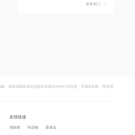
独家丨韩媒曝维信诺合肥产线良率仅三
6
更多热门
12:28
四成？公司回应：设备还在安装中，谈
何良率
杭台高铁温玉段开通运营
财闻
08-07
美国计划对含多晶硅产品征收15%的关
7
12:27
税
贝森特称霍尔木兹海峡将逐步失去战略
财闻
08-06
重要性
成功“逃顶”的两只翻倍基，宣布限购
8
12:26
财闻
08-07
金饰克价重返1300元！国际金价大涨，
机构：本轮底部已现，后市看涨
云南锗业4连板，磷化铟赛道活跃，多家
9
上市公司紧急澄清相关业务
残缺、延时或因依靠此信息所采取的任何行动负责。市场有风险，投资需
12:23
财闻
08-07
2026年8月票房破15亿
财闻早知道丨美股道指创新高SpaceX跌
10
逾13% 宇树科技今日确定发行价
12:22
友情链接
财闻
08-06
特朗普说很多人称他是最伟大总统之一
潮新闻
同花顺
爱基金