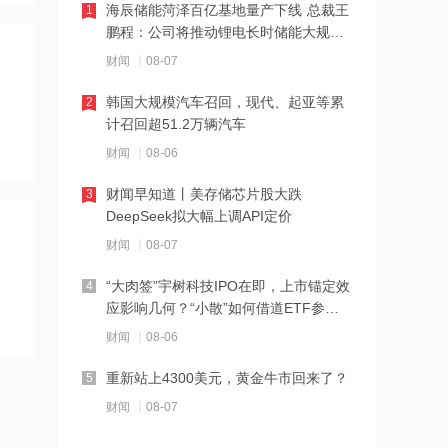
14:07
海辰储能菏泽百亿基地量产下线 总裁王
1
鹏程：公司将推动锂电长时储能大规模
德适-B半年报亮眼：AI 收入翻倍 完成AI
交付
医疗平台升级
财闻
08-07
14:04
韩国大规模汽车召回，现代、起亚等累
2
计召回超51.2万辆汽车
千亿级私募景林大调仓！清仓英伟达
Meta，美股持仓暴降43%
财闻
08-06
14:00
财闻早知道丨美存储芯片股大跌
3
DeepSeek拟大幅上调API定价
河南省“三支一扶”启动重考
财闻
08-07
13:50
“大肉签”宇树科技IPO在即，上市锚定效
4
应影响几何？“小散”如何借道ETF参
湖北首家宇树科技产业学院成立
与？
财闻
08-06
13:49
重新站上4300美元，黄金牛市回来了？
5
摩根大通：第二季度美国和欧洲地区均
财闻
08-07
出现EPS超预期情况