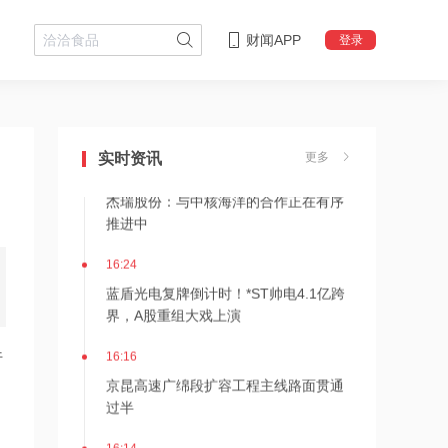
财闻APP
登录
16:29
美国会参议院通过临时拨款法案
实时资讯
更多
16:25
杰瑞股份：与中核海洋的合作正在有序
推进中
16:24
蓝盾光电复牌倒计时！*ST帅电4.1亿跨
界，A股重组大戏上演
16:16
行
京昆高速广绵段扩容工程主线路面贯通
过半
16:14