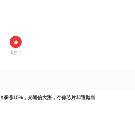
太赞了
eX暴涨15%，光通信大涨，存储芯片却遭抛售