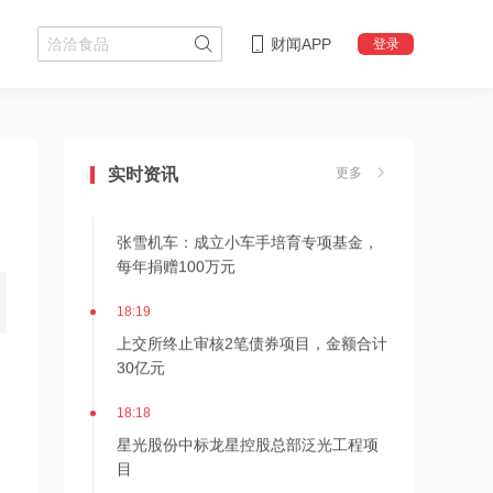
财闻APP
登录
18:28
伊朗革命卫队：重开海峡需美国接受伊
朗条件
实时资讯
更多
18:20
张雪机车：成立小车手培育专项基金，
每年捐赠100万元
18:19
上交所终止审核2笔债券项目，金额合计
30亿元
18:18
星光股份中标龙星控股总部泛光工程项
目