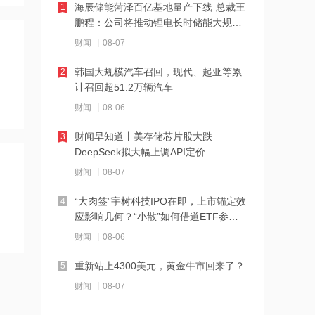
海辰储能菏泽百亿基地量产下线 总裁王
1
17:03
鹏程：公司将推动锂电长时储能大规模
江波龙：完成37亿元定增事项 发行价格
交付
财闻
08-07
为560元/股
韩国大规模汽车召回，现代、起亚等累
2
16:29
计召回超51.2万辆汽车
美国会参议院通过临时拨款法案
财闻
08-06
财闻早知道丨美存储芯片股大跌
3
16:25
DeepSeek拟大幅上调API定价
杰瑞股份：与中核海洋的合作正在有序
财闻
08-07
推进中
“大肉签”宇树科技IPO在即，上市锚定效
4
16:24
应影响几何？“小散”如何借道ETF参
蓝盾光电复牌倒计时！*ST帅电4.1亿跨
与？
财闻
08-06
界，A股重组大戏上演
重新站上4300美元，黄金牛市回来了？
5
16:16
财闻
08-07
京昆高速广绵段扩容工程主线路面贯通
过半