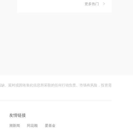
独家丨韩媒曝维信诺合肥产线良率仅三
6
更多热门
四成？公司回应：设备还在安装中，谈
16:14
何良率
财闻
08-07
上半年中国人形机器人领域新设企业
11.6万户 同比增长9.5%
美国计划对含多晶硅产品征收15%的关
7
税
16:12
财闻
08-06
消息人士：美军高层寻找摆脱伊朗战事
的途径
成功“逃顶”的两只翻倍基，宣布限购
8
财闻
08-07
16:11
日本2027财年防卫预算申请额创新高
云南锗业4连板，磷化铟赛道活跃，多家
9
上市公司紧急澄清相关业务
残缺、延时或因依靠此信息所采取的任何行动负责。市场有风险，投资需
财闻
08-07
16:10
阳光电源：FCC政策主要限制新产品认
财闻早知道丨美股道指创新高SpaceX跌
10
证 不影响已获认证产品的销售
逾13% 宇树科技今日确定发行价
友情链接
财闻
08-06
14:08
潮新闻
同花顺
爱基金
中信聚信落子南京