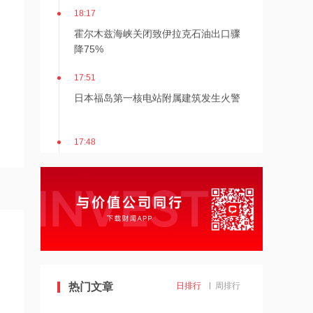
18:17
霍尔木兹海峡关闭致伊拉克石油出口骤
降75%
17:51
日本福岛第一核电站附属建筑发生火警
17:48
金科股份与重庆通用人工智能研究院达
成合作
17:48
苹果Mac电脑Apple智能支持使用阿里千
问
17:10
Apple智能可配合阿里千问模型工作
热门文章
日排行
周排行