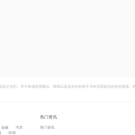
信息之目的，并不构成投资建议。财闻以及其合作机构不为本页面提供的信息错误、
热门资讯
金融
汽车
热门资讯
频
环球