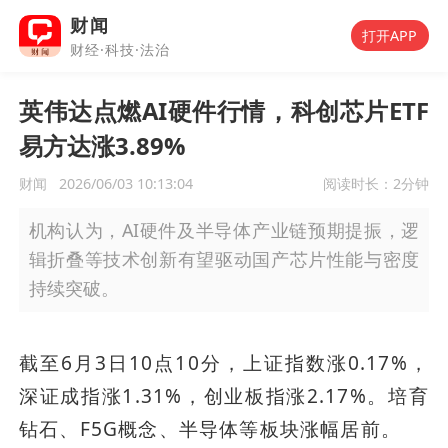
财闻
打开APP
财经·科技·法治
英伟达点燃AI硬件行情，科创芯片ETF
易方达涨3.89%
财闻
2026/06/03 10:13:04
阅读时长：
2分钟
机构认为，AI硬件及半导体产业链预期提振，逻
辑折叠等技术创新有望驱动国产芯片性能与密度
持续突破。
截至6月3日10点10分，上证指数涨0.17%，
深证成指涨1.31%，创业板指涨2.17%。培育
钻石、F5G概念、半导体等板块涨幅居前。