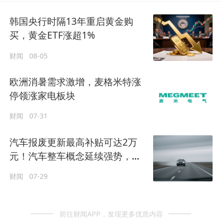
韩国央行时隔13年重启黄金购
买，黄金ETF涨超1%
财闻
08-05
欧洲消暑需求激增，麦格米特涨
停领涨家电板块
财闻
07-31
汽车报废更新最高补贴可达2万
元！汽车整车概念延续强势，北
汽蓝谷涨停
财闻
07-29
前往财闻APP，发现更多优质内容