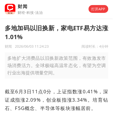
财闻
打开APP
财经·科技·法治
多地加码以旧换新，家电ETF易方达涨
1.01%
财闻
2026/06/03 11:24:23
阅读时长：
4分钟
多地扩大消费品以旧换新政策范围，有效激发市
场消费活力。全球极端高温常态化，有望为空调
行业出海提供增量空间。
截至6月3日11点0分，上证指数涨0.41%，深
证成指涨2.09%，创业板指涨3.34%。培育钻
石、F5G概念、半导体等板块涨幅居前。