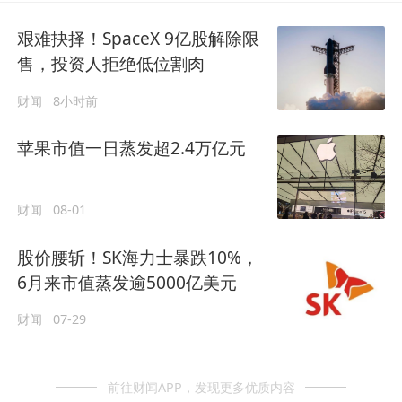
艰难抉择！SpaceX 9亿股解除限
售，投资人拒绝低位割肉
财闻
8小时前
苹果市值一日蒸发超2.4万亿元
财闻
08-01
股价腰斩！SK海力士暴跌10%，
6月来市值蒸发逾5000亿美元
财闻
07-29
前往财闻APP，发现更多优质内容