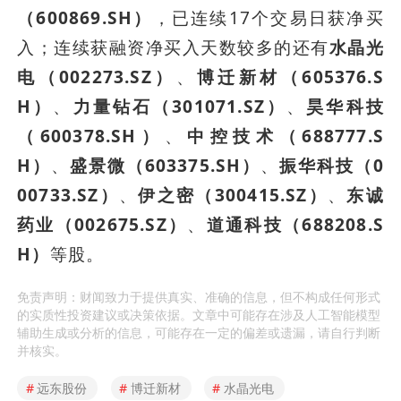
（600869.SH）
，已连续17个交易日获净买
入；连续获融资净买入天数较多的还有
水晶光
电（002273.SZ）
、
博迁新材（605376.S
H）
、
力量钻石（301071.SZ）
、
昊华科技
（600378.SH）
、
中控技术（688777.S
H）
、
盛景微（603375.SH）
、
振华科技（0
00733.SZ）
、
伊之密（300415.SZ）
、
东诚
药业（002675.SZ）
、
道通科技（688208.S
H）
等股。
免责声明：财闻致力于提供真实、准确的信息，但不构成任何形式
的实质性投资建议或决策依据。文章中可能存在涉及人工智能模型
辅助生成或分析的信息，可能存在一定的偏差或遗漏，请自行判断
并核实。
#
远东股份
#
博迁新材
#
水晶光电