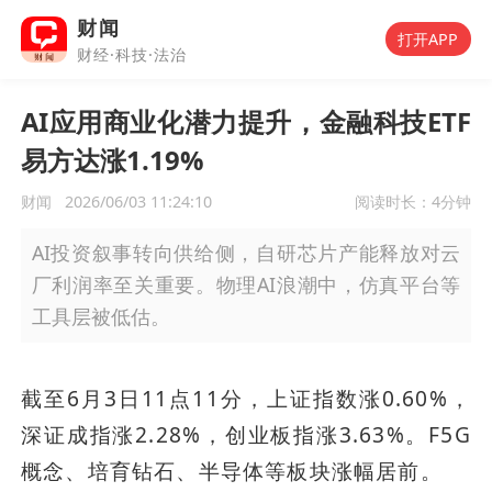
财闻
打开APP
财经·科技·法治
AI应用商业化潜力提升，金融科技ETF
易方达涨1.19%
财闻
2026/06/03 11:24:10
阅读时长：
4分钟
AI投资叙事转向供给侧，自研芯片产能释放对云
厂利润率至关重要。物理AI浪潮中，仿真平台等
工具层被低估。
截至6月3日11点11分，上证指数涨0.60%，
深证成指涨2.28%，创业板指涨3.63%。F5G
概念、培育钻石、半导体等板块涨幅居前。