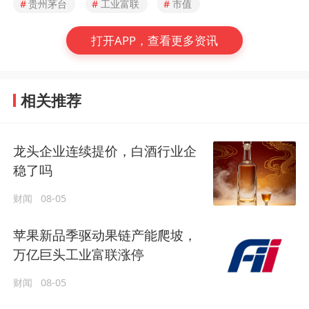
#
贵州茅台
#
工业富联
#
市值
打开APP，查看更多资讯
相关推荐
龙头企业连续提价，白酒行业企
稳了吗
财闻
08-05
苹果新品季驱动果链产能爬坡，
万亿巨头工业富联涨停
财闻
08-05