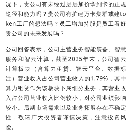
况下，贵公司有未经过层层加价拿到卡的正规
途径和能力吗？贵公司有扩建万卡集群或建to
ken工厂的想法吗？员工增加持股是员工看好
贵公司的未来发展吗？
公司回答表示，公司主营业务智能装备、智慧
服务和智云计算，截至2025年末，公司智云
计算板块（含算力租赁、智云平台、数据标
注）营业收入占公司营业收入的1.79%，其中
算力租赁作为该板块下属细分业务，其营业收
入占公司营业收入比例较小，对公司业绩影响
较小。后期市场需求以及业务拓展存在不确定
性，敬请广大投资者谨慎决策，注意投资风
险。