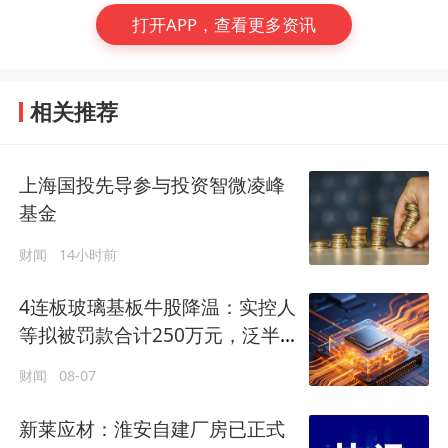
打开APP，查看更多资讯
相关推荐
上海国投先导参与投资智微凌峰
基金
财闻
14小时前
4连板玻璃基板牛股降温：实控人
等拟被罚款合计250万元，泛半
导体领域业务尚处早期阶段
财闻
08-07
新莱应材：淮安自建厂房已正式