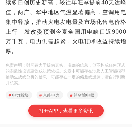
续多日创历史新高，较往年旺季提前40天达峰
值，两广、华中地区气温显著偏高，空调用电
集中释放，推动火电发电量及市场化售电价格
上行。发改委预测今夏全国用电缺口近9000
万千瓦，电力供需趋紧，火电顶峰收益持续增
厚。
免责声明：财闻致力于提供真实、准确的信息，但不构成任何形式
的实质性投资建议或决策依据。文章中可能存在涉及人工智能模型
辅助生成或分析的信息，可能存在一定的偏差或遗漏，请自行判断
并核实。
#
电力板块
#
京能电力
#
跨省输电权
打开APP，查看更多资讯