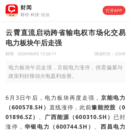
财闻
打开APP
财经·科技·法治
云霄直流启动跨省输电权市场化交易
电力板块午后走强
财闻
2026/06/03 13:26:11
阅读时长：
2分钟
电力板块午后走强，京能电力涨停，供需偏紧与
政策利好推动火电盈利改善。
6月3日午后，电力板块再度走强，
京能电力
（600578.SH）
直线涨停，此前
豫能控股（0
01896.SZ）
、
广西能源（600310.SH）
已封
涨停，
华银电力（600744.SH）
、
西昌电力